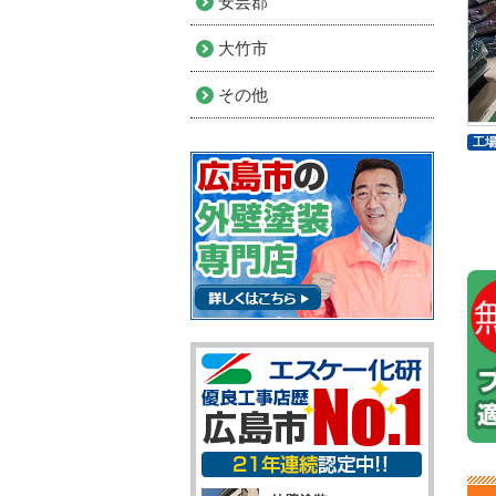
安芸郡
大竹市
その他
工