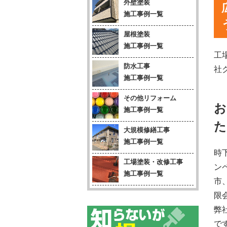
外壁塗装
施工事例一覧
屋根塗装
施工事例一覧
工
防水工事
社
施工事例一覧
その他リフォーム
お
施工事例一覧
た
大規模修繕工事
施工事例一覧
時
工場塗装・改修工事
ン
施工事例一覧
市
限
弊
で