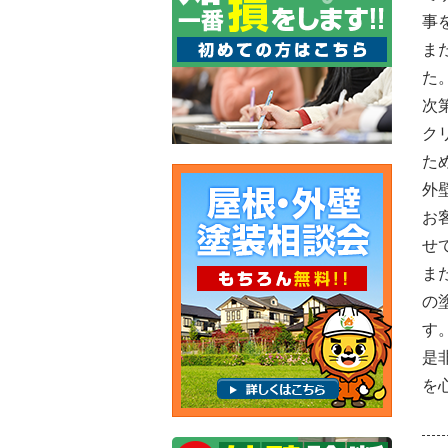
事
ま
た
次
ク
た
外
お
せ
ま
の
す
是
を