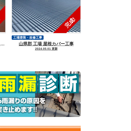
工場塗装・改修工事
広島市安佐北区 工場 ライン引き工事
山県郡 工場 屋根カバー工事
2024.05.01 更新