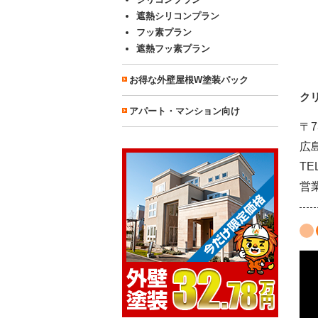
遮熱シリコンプラン
フッ素プラン
遮熱フッ素プラン
お得な外壁屋根W塗装パック
ク
アパート・マンション向け
〒7
広
TE
営業