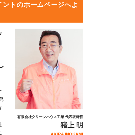
イントのホームページへよ
会
し
ー
島
有
有限会社クリーンハウス工業 代表取締役
猪上 明
社
工
AKIRA INOKAMI