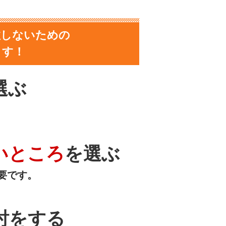
敗しないための
ます！
選ぶ
いところ
を選ぶ
要です。
討をする