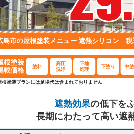
広島市の屋根塗装メニュー 遮熱シリコン 税込3
屋根塗装
高圧
下地
塗料
下塗り
中塗
掲載価格
洗浄
処理
屋根塗装プランには足場代は含まれておりません
遮熱効果
の低下を
長期にわたって高い遮