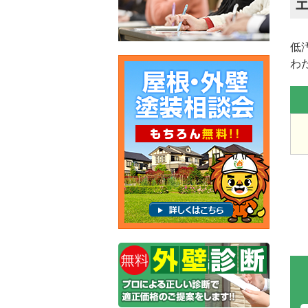
エ
低
わ