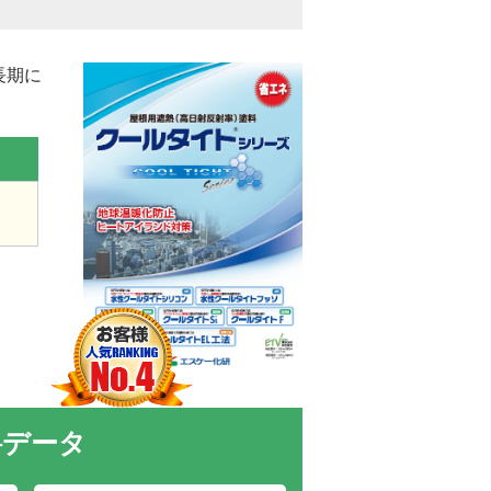
長期に
料データ