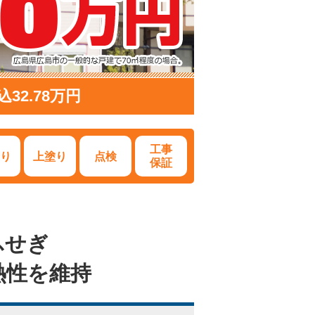
2.78万円
工事
り
上塗り
点検
保証
ふせぎ
熱性を維持