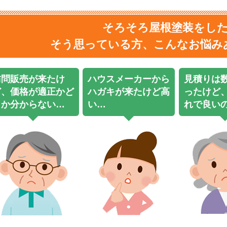
そろそろ屋根塗装をし
そう思っている方、
こんなお悩み
訪問販売が来たけ
ハウスメーカーから
見積りは
ど、価格が適正かど
ハガキが来たけど高
ったけど
うか分からない…
い…
れで良い