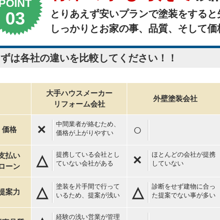
POINT
とりあえず安いプランで塗装をすると
しっかりとお家の事、品質、そして価
まずは各社の違いを比較してください！！
大手ハウスメーカー
外壁塗装会社
リフォーム会社
中間業者が絡むため、
×
○
価格
価格が上がりやすい
提携している会社とし
ほとんどの会社が提携
支払い
△
×
ていない会社がある
していない
ローン
塗装を片手間で行って
診断をせず建物に合っ
△
△
提案力
いるため、提案が浅い
た提案でない事が多い
経験の浅い営業が管理