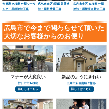
安芸郡 M様邸 外壁シーリ
広島市南区 I様邸 外壁塗
広島市東区 Ｎ様邸 外壁
ング・屋根塗装工事
装・屋根塗装工事
塗装・屋根葺き替え工事
広島市で今まで関わらせて頂いた
大切なお客様からのお便り
マナーが大変良い
新品のようにきれい
廿日市市 N様邸
広島市安佐南区 Y様邸
詳しくはこちら
詳しくはこちら