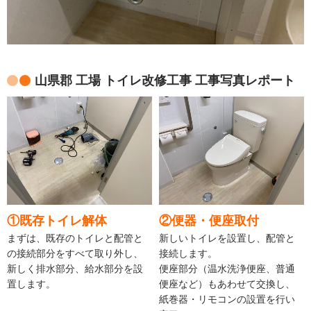
山県郡 工場 トイレ改修工事 工事写真レポート
①既存トイレ解体
②便器・便座取付
まずは、既存のトイレと配管と
新しいトイレを設置し、配管と
の接続部分をすべて取り外し、
接続します。
新しく排水部分、給水部分を設
便座部分（温水洗浄便座、普通
置します。
便座など）もあわせて交換し、
紙巻器・リモコンの設置を行い