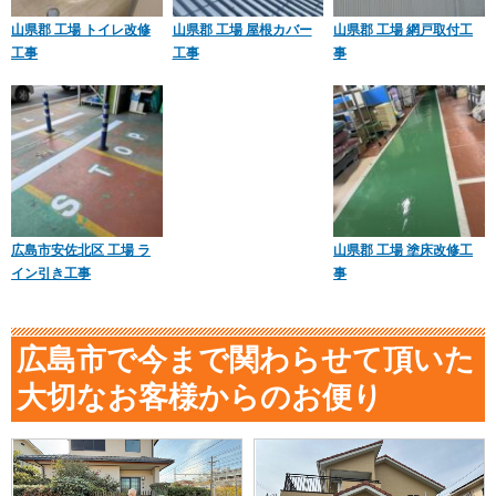
山県郡 工場 トイレ改修
山県郡 工場 屋根カバー
山県郡 工場 網戸取付工
工事
工事
事
広島市安佐北区 工場 ラ
山県郡 工場 塗床改修工
イン引き工事
事
広島市で今まで関わらせて頂いた
大切なお客様からのお便り