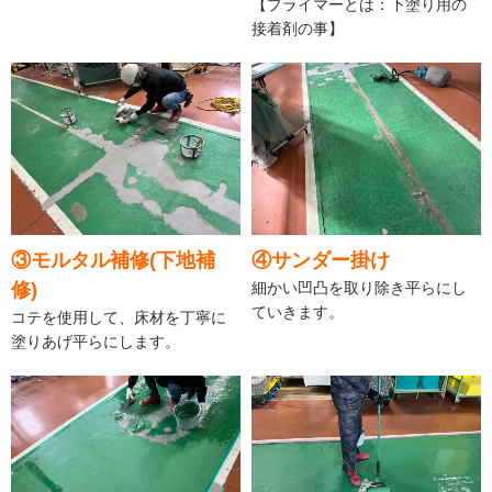
【プライマーとは：下塗り用の
接着剤の事】
③モルタル補修(下地補
④サンダー掛け
修)
細かい凹凸を取り除き平らにし
ていきます。
コテを使用して、床材を丁寧に
塗りあげ平らにします。