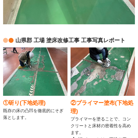
山県郡 工場 塗床改修工事 工事写真レポート
①斫り(下地処理)
②プライマー塗布(下地処
既存の床の凸凹を徹底的にそぎ
理)
落とします。
プライマーを塗ることで、コン
クリートと床材の密着性を高め
ます。