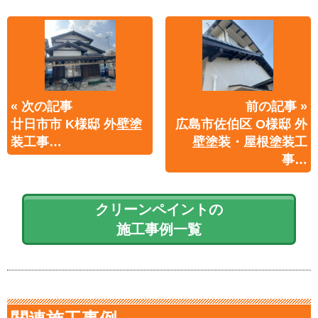
« 次の記事
前の記事 »
廿日市市 K様邸 外壁塗
広島市佐伯区 O様邸 外
装工事…
壁塗装・屋根塗装工
事…
クリーンペイントの
施工事例一覧