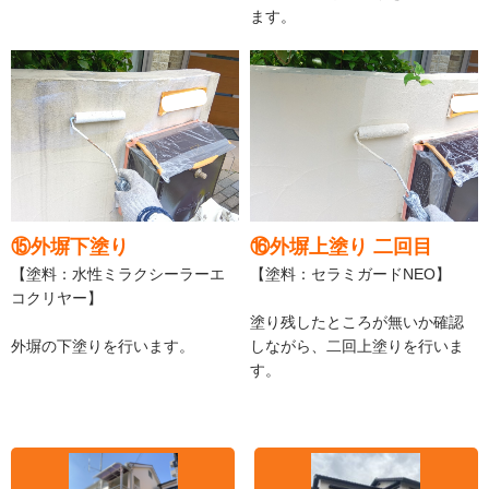
ます。
⑮外塀下塗り
⑯外塀上塗り 二回目
【塗料：水性ミラクシーラーエ
【塗料：セラミガードNEO】
コクリヤー】
塗り残したところが無いか確認
外塀の下塗りを行います。
しながら、二回上塗りを行いま
す。