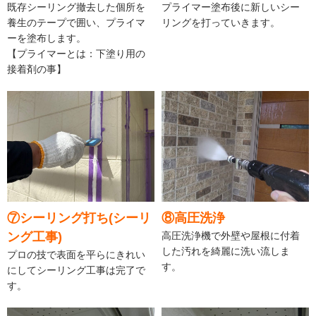
既存シーリング撤去した個所を
プライマー塗布後に新しいシー
養生のテープで囲い、プライマ
リングを打っていきます。
ーを塗布します。
【プライマーとは：下塗り用の
接着剤の事】
⑦シーリング打ち(シーリ
⑧高圧洗浄
ング工事)
高圧洗浄機で外壁や屋根に付着
した汚れを綺麗に洗い流しま
プロの技で表面を平らにきれい
す。
にしてシーリング工事は完了で
す。