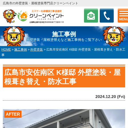
広島市の外壁塗装・屋根塗装専門店クリーンペイント
MEN
施工事例
外壁塗装・屋根塗替えなど施工事例をご覧下さい
HOME
>
施工事例
>
外壁塗装
>
広島市安佐南区 K様邸 外壁塗装・屋根葺き替え・防水工
事
広島市安佐南区 K様邸 外壁塗装・屋
根葺き替え・防水工事
2024.12.20 (Fri)
AFTER