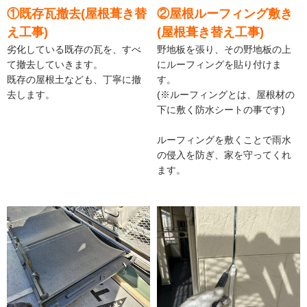
①既存瓦撤去(屋根葺き替
②屋根ルーフィング敷き
え工事)
(屋根葺き替え工事)
劣化している既存の瓦を、すべ
野地板を張り、その野地板の上
て撤去していきます。
にルーフィングを貼り付けま
既存の屋根土なども、丁寧に撤
す。
去します。
(※ルーフィングとは、屋根材の
下に敷く防水シートの事です)
ルーフィングを敷くことで雨水
の侵入を防ぎ、家を守ってくれ
ます。