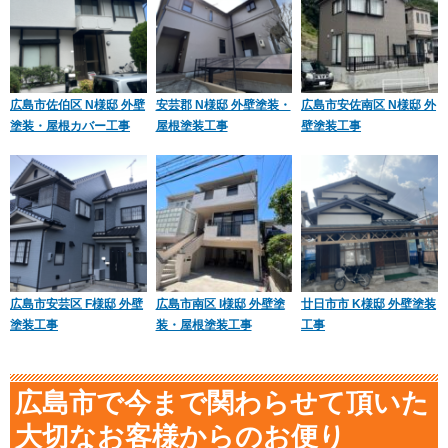
広島市佐伯区 N様邸 外壁
安芸郡 N様邸 外壁塗装・
広島市安佐南区 N様邸 外
塗装・屋根カバー工事
屋根塗装工事
壁塗装工事
広島市安芸区 F様邸 外壁
広島市南区 I様邸 外壁塗
廿日市市 K様邸 外壁塗装
塗装工事
装・屋根塗装工事
工事
広島市で今まで関わらせて頂いた
大切なお客様からのお便り