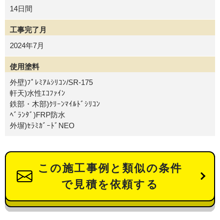
14日間
工事完了月
2024年7月
使用塗料
外壁)ﾌﾟﾚﾐｱﾑｼﾘｺﾝ/SR-175
軒天)水性ｴｺﾌｧｲﾝ
鉄部・木部)ｸﾘｰﾝﾏｲﾙﾄﾞｼﾘｺﾝ
ﾍﾞﾗﾝﾀﾞ)FRP防水
外塀)ｾﾗﾐｶﾞｰﾄﾞNEO
この施工事例と類似の条件
で見積を依頼する