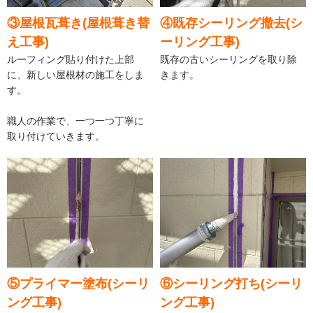
③屋根瓦葺き(屋根葺き替
④既存シーリング撤去(シ
え工事)
ーリング工事)
ルーフィング貼り付けた上部
既存の古いシーリングを取り除
に、新しい屋根材の施工をしま
きます。
す。
職人の作業で、一つ一つ丁寧に
取り付けていきます。
⑤プライマー塗布(シーリ
⑥シーリング打ち(シーリ
ング工事)
ング工事)