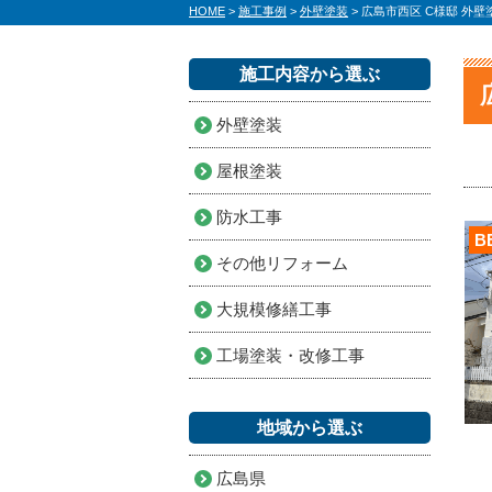
HOME
>
施工事例
>
外壁塗装
>
広島市西区 C様邸 外
施工内容から選ぶ
外壁塗装
屋根塗装
防水工事
B
その他リフォーム
大規模修繕工事
工場塗装・改修工事
地域から選ぶ
広島県