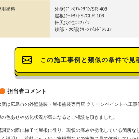
使用塗料
外壁)ﾌﾟﾚﾐｱﾑｼﾘｺﾝ/SR-408
屋根)ｸｰﾙﾀｲﾄSi/CLR-106
軒天)水性ｴｺﾌｧｲﾝ
鉄部・木部)ｸﾘｰﾝﾏｲﾙﾄﾞｼﾘｺﾝ
この施工事例と類似の条件で見
担当者コメント
の度は広島市の外壁塗装・屋根塗装専門店 クリーンペイントへ工事
根の色あせや劣化状況が気になるとご相談を頂きました。
場調査の際に梯子で屋根に登り、現状の痛みや劣化している箇所な
しく説明し、遮熱キットやお家模型などで実際に見て体感していた