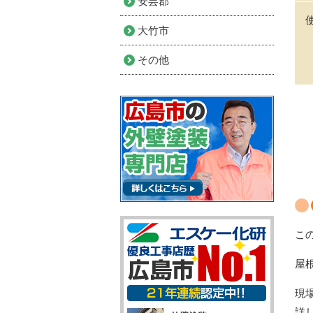
安芸郡
大竹市
その他
こ
屋
現
詳