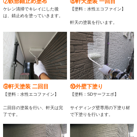
⑦鉄部錆止め塗布
⑧軒天塗装 一回目
ケレン清掃でキレイにした後
【塗料：水性エコファイン】
は、錆止めを塗っていきます。
軒天の塗装を行います。
⑨軒天塗装 二回目
⑩外壁下塗り
【塗料：水性エコファイン】
【塗料：SDサーフエポ】
二回目の塗装を行い、軒天は完
サイディング壁専用の下塗り材
了です。
で下塗りを行います。