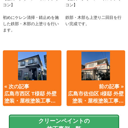
コン】
コン】
初めにケレン清掃・錆止めを施
鉄部・木部も上塗り二回目を行
した鉄部・木部の上塗りを行い
い完成です。
ます。
« 次の記事
前の記事 »
広島市西区 T様邸 外壁
広島市佐伯区 I様邸 外壁
塗装・屋根塗装工事…
塗装・屋根塗装工事…
クリーンペイントの