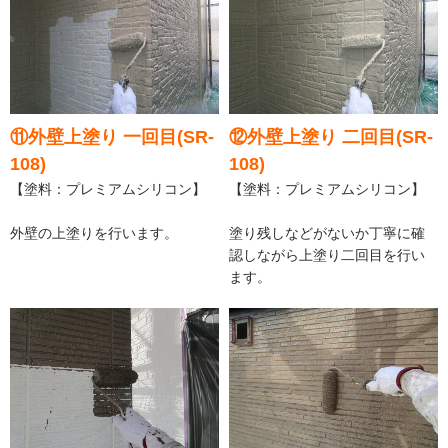
⑪外壁上塗り 一回目(SR-
⑫外壁上塗り 二回目(SR-
108)
108)
【塗料：プレミアムシリコン】
【塗料：プレミアムシリコン】
外壁の上塗りを行います。
塗り残しなどがないか丁寧に確
認しながら上塗り二回目を行い
ます。