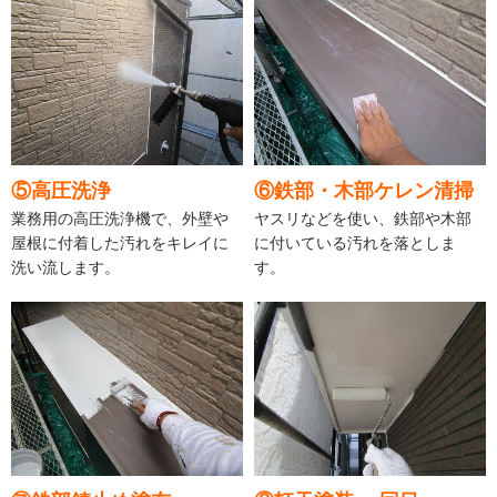
⑤高圧洗浄
⑥鉄部・木部ケレン清掃
業務用の高圧洗浄機で、外壁や
ヤスリなどを使い、鉄部や木部
屋根に付着した汚れをキレイに
に付いている汚れを落としま
洗い流します。
す。