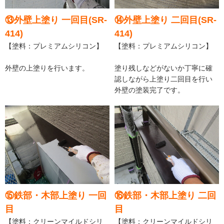
⑬外壁上塗り 一回目(SR-
⑭外壁上塗り 二回目(SR-
414)
414)
【塗料：プレミアムシリコン】
【塗料：プレミアムシリコン】
外壁の上塗りを行います。
塗り残しなどがないか丁寧に確
認しながら上塗り二回目を行い
外壁の塗装完了です。
⑮鉄部・木部上塗り 一回
⑯鉄部・木部上塗り 二回
目
目
【塗料：クリーンマイルドシリ
【塗料：クリーンマイルドシリ