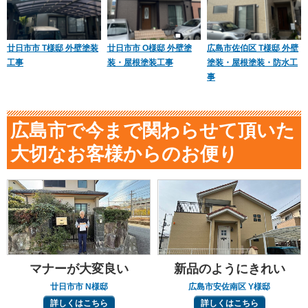
廿日市市 T様邸 外壁塗装
廿日市市 O様邸 外壁塗
広島市佐伯区 T様邸 外壁
工事
装・屋根塗装工事
塗装・屋根塗装・防水工
事
広島市で今まで関わらせて頂いた
大切なお客様からのお便り
マナーが大変良い
新品のようにきれい
廿日市市 N様邸
広島市安佐南区 Y様邸
詳しくはこちら
詳しくはこちら