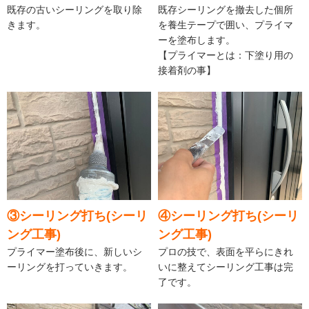
既存の古いシーリングを取り除
既存シーリングを撤去した個所
きます。
を養生テープで囲い、プライマ
ーを塗布します。
【プライマーとは：下塗り用の
接着剤の事】
③シーリング打ち(シーリ
④シーリング打ち(シーリ
ング工事)
ング工事)
プライマー塗布後に、新しいシ
プロの技で、表面を平らにきれ
ーリングを打っていきます。
いに整えてシーリング工事は完
了です。