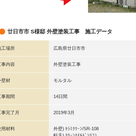
廿日市市 S様邸 外壁塗装工事 施工データ
施工場所
広島県廿日市市
工事内容
外壁塗装工事
外壁材
モルタル
工事期間
14日間
工事完了月
2019年3月
使用材料
外壁) ｾﾗﾐｸﾘｰﾝ/SR-108
軒天) ｸﾘｰﾝﾏｲﾙﾄﾞｼﾘｺﾝ