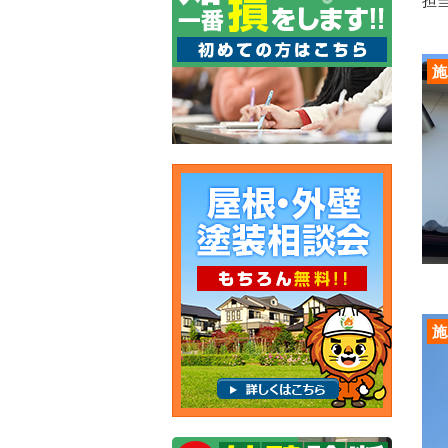
担
施
施