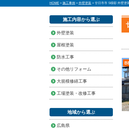
HOME
>
施工事例
>
外壁塗装
>
廿日市市 S様邸 外壁塗
施工内容から選ぶ
外壁塗装
屋根塗装
防水工事
B
その他リフォーム
大規模修繕工事
工場塗装・改修工事
地域から選ぶ
広島県