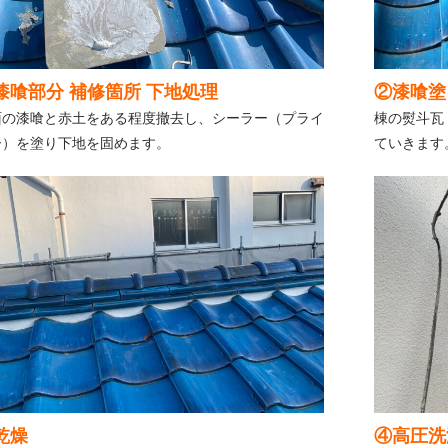
漆喰部分 補修箇所 下地処理
②漆喰塗
面の漆喰と赤土をある程度撤去し、シーラー（プライ
棟の熨斗瓦
ー）を塗り下地を固めます。
ていきます
乾燥
④高圧洗