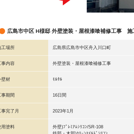
広島市中区 H様邸 外壁塗装・屋根漆喰補修工事 施
施工場所
広島県広島市中区舟入川口町
工事内容
外壁塗装・屋根漆喰補修工事
外壁材
ﾓﾙﾀﾙ
工事期間
16日間
工事完了月
2023年1月
使用塗料
外壁)ﾌﾟﾚﾐｱﾑｼﾘｺﾝ/SR-108
鉄部・木部)ｸﾘｰﾝﾏｲﾙﾄﾞｼﾘｺﾝ