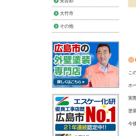
安芸郡
大竹市
その他
こ
ホ
実
塗
今