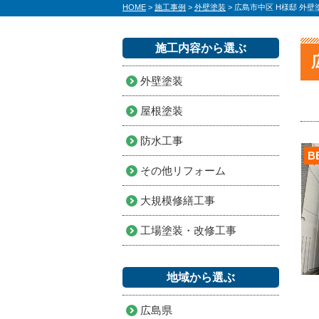
HOME
>
施工事例
>
外壁塗装
>
広島市中区 H様邸 外
施工内容から選ぶ
外壁塗装
屋根塗装
防水工事
B
その他リフォーム
大規模修繕工事
工場塗装・改修工事
地域から選ぶ
広島県