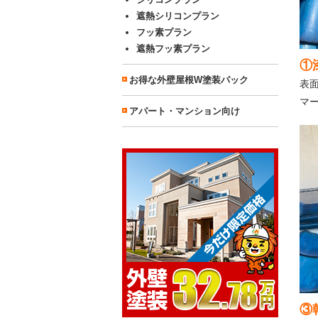
遮熱シリコンプラン
フッ素プラン
遮熱フッ素プラン
①
お得な外壁屋根W塗装パック
表
マ
アパート・マンション向け
③