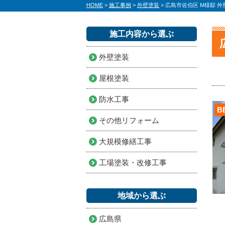
HOME
>
施工事例
>
外壁塗装
>
広島市佐伯区 M様邸 
施工内容から選ぶ
外壁塗装
屋根塗装
防水工事
B
その他リフォーム
大規模修繕工事
工場塗装・改修工事
地域から選ぶ
広島県