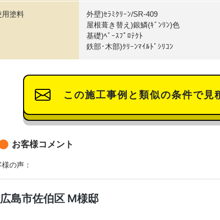
使用塗料
外壁)ｾﾗﾐｸﾘｰﾝ/SR-409
屋根葺き替え)銀鱗(ｷﾞﾝﾘﾝ)色
基礎)ﾍﾞｰｽﾌﾟﾛﾃｸﾄ
鉄部･木部)ｸﾘｰﾝﾏｲﾙﾄﾞｼﾘｺﾝ
この施工事例と類似の条件で見
お客様コメント
客様の声：