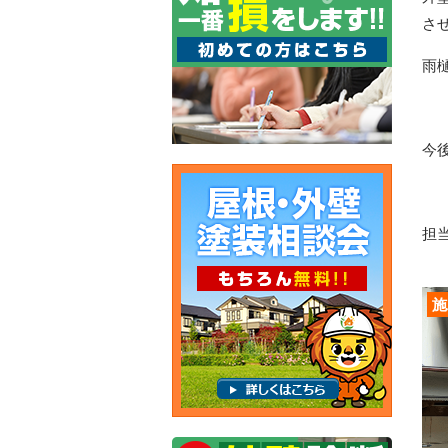
さ
雨
今
担当
施