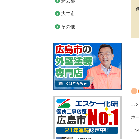
安芸郡
大竹市
その他
こ
ホ
ご