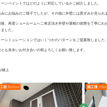
リーンペイントではどのように対応しているかご紹介しました。
染みにお悩みのご様子でしたが、その他に外壁には黒ずみが見られ
断後、再度ショールームへご来店頂き外壁や屋根の状態を丁寧にわ
きました。
ラーシミュレーションではいくつかのパターンをご提案致しました
後とも末永いお付き合いの程よろしくお願い致します。
/猪上
工前
Before
施工後
Afte