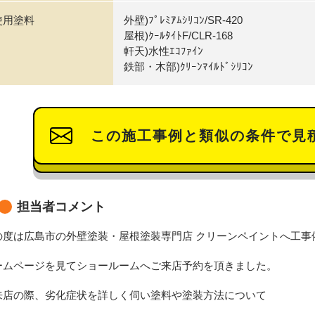
使用塗料
外壁)ﾌﾟﾚﾐｱﾑｼﾘｺﾝ/SR-420
屋根)ｸｰﾙﾀｲﾄF/CLR-168
軒天)水性ｴｺﾌｧｲﾝ
鉄部・木部)ｸﾘｰﾝﾏｲﾙﾄﾞｼﾘｺﾝ
この施工事例と類似の条件で見
担当者コメント
の度は広島市の外壁塗装・屋根塗装専門店 クリーンペイントへ工事
ームページを見てショールームへご来店予約を頂きました。
来店の際、劣化症状を詳しく伺い塗料や塗装方法について