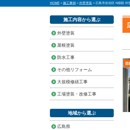
HOME
>
施工事例
>
外壁塗装
>
広島市佐伯区 N様邸 
施工内容から選ぶ
外壁塗装
屋根塗装
防水工事
B
その他リフォーム
大規模修繕工事
工場塗装・改修工事
地域から選ぶ
広島県