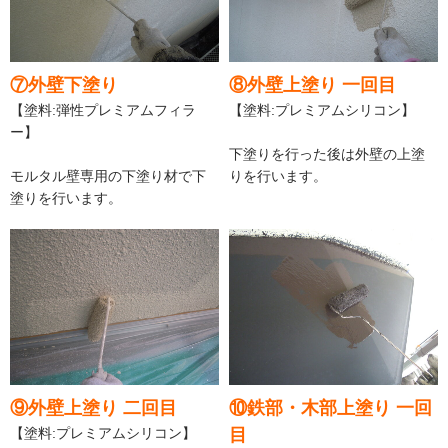
⑦外壁下塗り
⑧外壁上塗り 一回目
【塗料:弾性プレミアムフィラ
【塗料:プレミアムシリコン】
ー】
下塗りを行った後は外壁の上塗
モルタル壁専用の下塗り材で下
りを行います。
塗りを行います。
⑨外壁上塗り 二回目
⑩鉄部・木部上塗り 一回
【塗料:プレミアムシリコン】
目