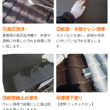
①高圧洗浄
②鉄部・木部ケレン清掃
業務用の高圧洗浄機で、外壁や
ヤスリなどを使い、鉄部や木部
屋根に付着した汚れを綺麗に洗
に付いている汚れを落としま
い流します。
す。
③鉄部錆止め塗布
④屋根下塗り
ケレン清掃で綺麗にした後は錆
【塗料:ミッチャクロン】
止めを塗っていきます。