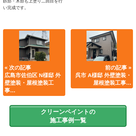
鉄部・木部も上塗り二回目を行
い完成です。
« 次の記事
前の記事 »
広島市佐伯区 N様邸 外
呉市 A様邸 外壁塗装・
壁塗装・屋根塗装工
屋根塗装工事…
事…
クリーンペイントの
施工事例一覧