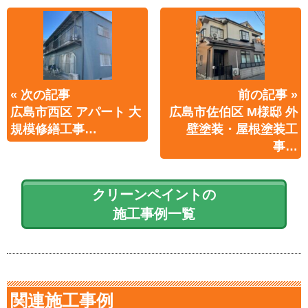
« 次の記事
前の記事 »
広島市西区 アパート 大
広島市佐伯区 M様邸 外
規模修繕工事…
壁塗装・屋根塗装工
事…
クリーンペイントの
施工事例一覧
関連施工事例