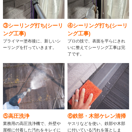
③シーリング打ち(シーリ
④シーリング打ち(シーリ
ング工事)
ング工事)
プライマー塗布後に、新しいシ
プロの技で、表面を平らにきれ
ーリングを打っていきます。
いに整えてシーリング工事は完
了です。
⑤高圧洗浄
⑥鉄部・木部ケレン清掃
業務用の高圧洗浄機で、外壁や
ヤスリなどを使い、鉄部や木部
屋根に付着した汚れをキレイに
に付いている汚れを落としま