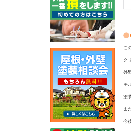
こ
ク
外
モ
塗
ま
今