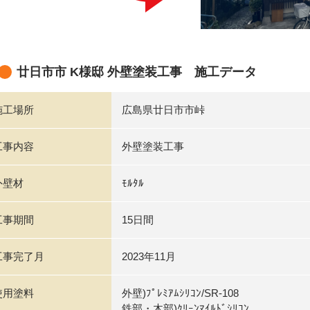
廿日市市 K様邸 外壁塗装工事 施工データ
施工場所
広島県廿日市市峠
工事内容
外壁塗装工事
外壁材
ﾓﾙﾀﾙ
工事期間
15日間
工事完了月
2023年11月
使用塗料
外壁)ﾌﾟﾚﾐｱﾑｼﾘｺﾝ/SR-108
鉄部・木部)ｸﾘｰﾝﾏｲﾙﾄﾞｼﾘｺﾝ