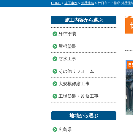
HOME
>
施工事例
>
外壁塗装
>
廿日市市 K様邸 外壁塗
施工内容から選ぶ
外壁塗装
屋根塗装
防水工事
B
その他リフォーム
大規模修繕工事
工場塗装・改修工事
地域から選ぶ
広島県