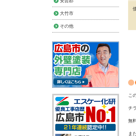
安芸郡
大竹市
その他
こ
チ
無
ま