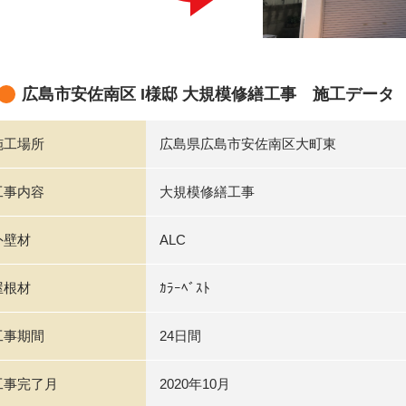
広島市安佐南区 I様邸 大規模修繕工事 施工データ
施工場所
広島県広島市安佐南区大町東
工事内容
大規模修繕工事
外壁材
ALC
屋根材
ｶﾗｰﾍﾞｽﾄ
工事期間
24日間
工事完了月
2020年10月