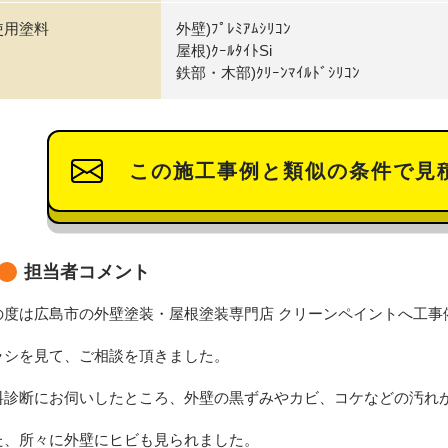
使用塗料
外壁)ﾌﾟﾚﾐｱﾑｼﾘｺﾝ
屋根)ｸｰﾙﾀｲﾄSi
鉄部・木部)ｸﾘｰﾝﾏｲﾙﾄﾞｼﾘｺﾝ
この施工事例と類似の条件で見
担当者コメント
の度は広島市の外壁塗装・屋根塗装専門店 クリーンペイントへ工事
ラシを見て、ご相談を頂きました。
料診断にお伺いしたところ、外壁の黒ずみやカビ、コケなどの汚れ
た、所々に外壁にヒビも見られました。