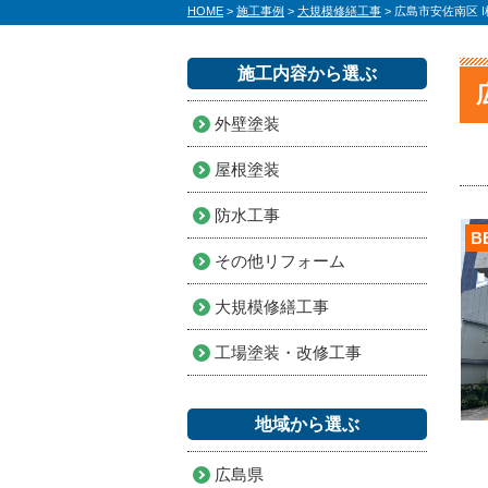
HOME
>
施工事例
>
大規模修繕工事
>
広島市安佐南区 
施工内容から選ぶ
外壁塗装
屋根塗装
防水工事
B
その他リフォーム
大規模修繕工事
工場塗装・改修工事
地域から選ぶ
広島県