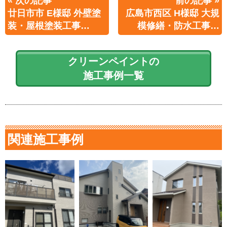
« 次の記事
前の記事 »
廿日市市 E様邸 外壁塗
広島市西区 H様邸 大規
装・屋根塗装工事…
模修繕・防水工事…
クリーンペイントの
施工事例一覧
関連施工事例