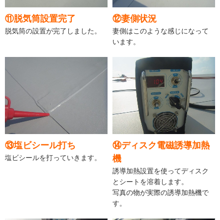
⑪脱気筒設置完了
⑫妻側状況
脱気筒の設置が完了しました。
妻側はこのような感じになって
います。
⑬塩ビシール打ち
⑭ディスク電磁誘導加熱
塩ビシールを打っていきます。
機
誘導加熱設置を使ってディスク
とシートを溶着します。
写真の物が実際の誘導加熱機で
す。