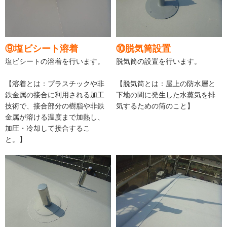
⑨塩ビシート溶着
⑩脱気筒設置
塩ビシートの溶着を行います。
脱気筒の設置を行います。
【溶着とは：プラスチックや非
【脱気筒とは：屋上の防水層と
鉄金属の接合に利用される加工
下地の間に発生した水蒸気を排
技術で、接合部分の樹脂や非鉄
気するための筒のこと】
金属が溶ける温度まで加熱し、
加圧・冷却して接合するこ
と。】