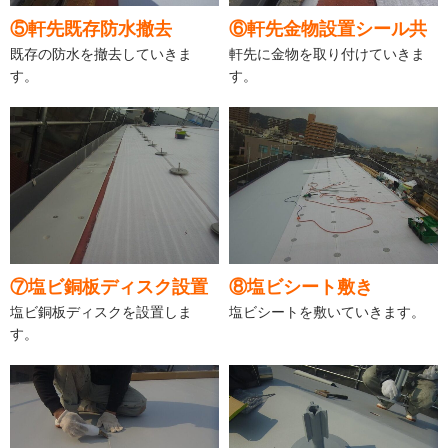
⑤軒先既存防水撤去
⑥軒先金物設置シール共
既存の防水を撤去していきま
軒先に金物を取り付けていきま
す。
す。
⑦塩ビ銅板ディスク設置
⑧塩ビシート敷き
塩ビ銅板ディスクを設置しま
塩ビシートを敷いていきます。
す。