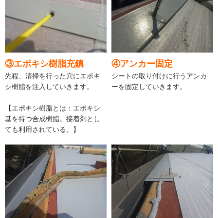
③エポキシ樹脂充鎮
④アンカー固定
先程、清掃を行った穴にエポキ
シートの取り付けに行うアンカ
シ樹脂を注入していきます。
ーを固定していきます。
【エポキシ樹脂とは：エポキシ
基を持つ合成樹脂。接着剤とし
ても利用されている。】