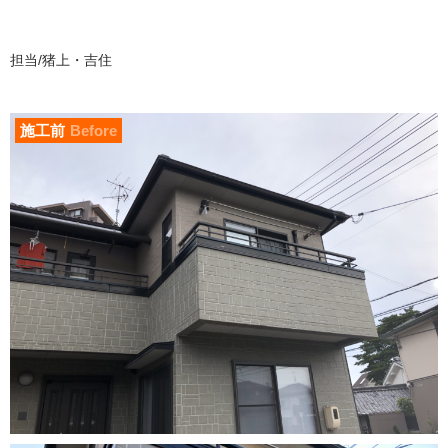
担当/猪上・吉住
施工前
Before