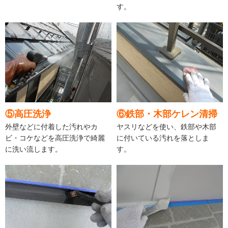
す。
⑤高圧洗浄
⑥鉄部・木部ケレン清掃
外壁などに付着した汚れやカ
ヤスリなどを使い、鉄部や木部
ビ・コケなどを高圧洗浄で綺麗
に付いている汚れを落としま
に洗い流します。
す。