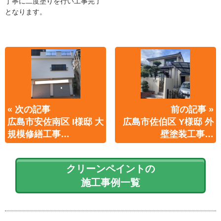
丁寧に二度塗りを行い工事完了
となります。
« 次の記事
前の記事 »
広島市安佐南区 I様邸 大
広島市佐伯区 Y様邸 外
規模修繕工事…
壁塗装工事…
クリーンペイントの
施工事例一覧