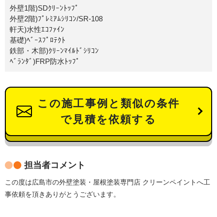
外壁1階)SDｸﾘｰﾝﾄｯﾌﾟ
外壁2階)ﾌﾟﾚﾐｱﾑｼﾘｺﾝ/SR-108
軒天)水性ｴｺﾌｧｲﾝ
基礎)ﾍﾞｰｽﾌﾟﾛﾃｸﾄ
鉄部・木部)ｸﾘｰﾝﾏｲﾙﾄﾞｼﾘｺﾝ
ﾍﾞﾗﾝﾀﾞ)FRP防水ﾄｯﾌﾟ
この施工事例と類似の条件
で見積を依頼する
担当者コメント
この度は広島市の外壁塗装・屋根塗装専門店 クリーンペイントへ工
事依頼を頂きありがとうございます。