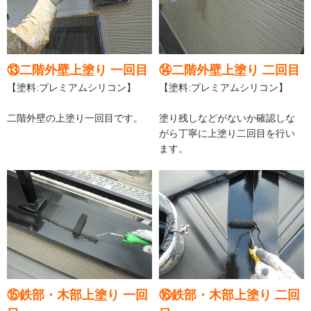
⑬二階外壁上塗り 一回目
⑭二階外壁上塗り 二回目
【塗料:プレミアムシリコン】
【塗料:プレミアムシリコン】
二階外壁の上塗り一回目です。
塗り残しなどがないか確認しな
がら丁寧に上塗り二回目を行い
ます。
⑮鉄部・木部上塗り 一回
⑯鉄部・木部上塗り 二回