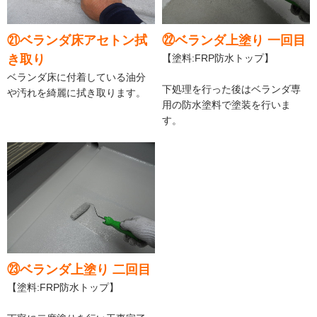
㉑ベランダ床アセトン拭
㉒ベランダ上塗り 一回目
き取り
【塗料:FRP防水トップ】
ベランダ床に付着している油分
下処理を行った後はベランダ専
や汚れを綺麗に拭き取ります。
用の防水塗料で塗装を行いま
す。
㉓ベランダ上塗り 二回目
【塗料:FRP防水トップ】