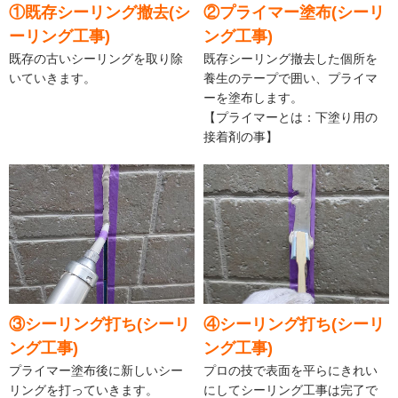
①既存シーリング撤去(シ
②プライマー塗布(シーリ
ーリング工事)
ング工事)
既存の古いシーリングを取り除
既存シーリング撤去した個所を
いていきます。
養生のテープで囲い、プライマ
ーを塗布します。
【プライマーとは：下塗り用の
接着剤の事】
③シーリング打ち(シーリ
④シーリング打ち(シーリ
ング工事)
ング工事)
プライマー塗布後に新しいシー
プロの技で表面を平らにきれい
リングを打っていきます。
にしてシーリング工事は完了で