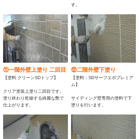
す。
⑪一階外壁上塗り 二回目
⑫二階外壁下塗り
【塗料:クリーンSDトップ】
【塗料：SDサーフエポプレミア
ム】
クリア塗装上塗り二回目です。
塗り終わり乾燥する綺麗な艶で
サイディング壁専用の塗料で下
仕上がります。
塗りを行います。