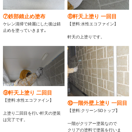
⑦鉄部錆止め塗布
⑧軒天上塗り 一回目
ケレン清掃で綺麗にした後は錆
【塗料:水性エコファイン】
止めを塗っていきます｡
軒天の上塗りです。
⑨軒天上塗り 二回目
【塗料:水性エコファイン】
⑩一階外壁上塗り 一回目
【塗料:クリーンSDトップ】
上塗り二回目を行い軒天の塗装
は完了です。
一階がクリアー塗装なので
クリアの塗料で塗装を行いま