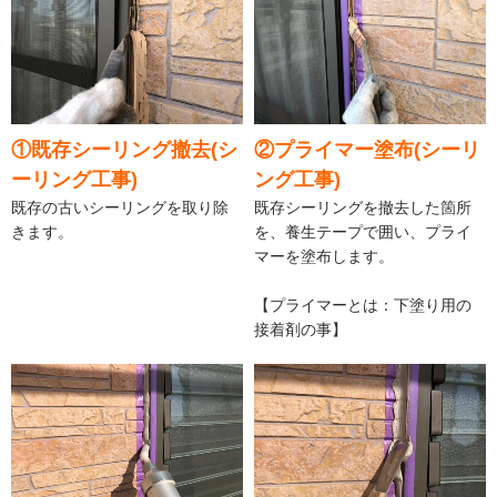
①既存シーリング撤去(シ
②プライマー塗布(シーリ
ーリング工事)
ング工事)
既存の古いシーリングを取り除
既存シーリングを撤去した箇所
きます。
を、養生テープで囲い、プライ
マーを塗布します。
【プライマーとは：下塗り用の
接着剤の事】