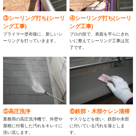
③シーリング打ち(シーリ
④シーリング打ち(シーリ
ング工事)
ング工事)
プライマー塗布後に、新しいシ
プロの技で、表面を平らにきれ
ーリングを打っていきます。
いに整えてシーリング工事は完
了です。
⑤高圧洗浄
⑥鉄部・木部ケレン清掃
業務用の高圧洗浄機で、外壁や
ヤスリなどを使い、鉄部や木部
屋根に付着した汚れをキレイに
に付いている汚れを落としま
洗い流します。
す。