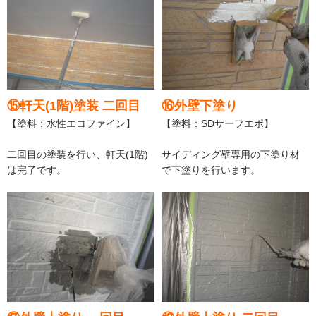
⑮軒天(1階)塗装 二回目
⑯外壁下塗り
【塗料：水性エコファイン】
【塗料：SDサーフエポ】
二回目の塗装を行い、軒天(1階)
サイディング壁専用の下塗り材
は完了です。
で下塗りを行います。