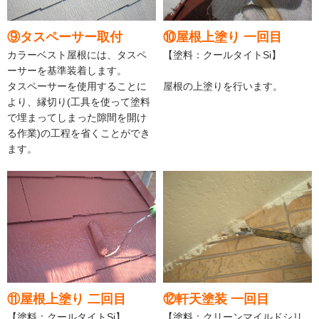
⑨タスペーサー取付
⑩屋根上塗り 一回目
カラーベスト屋根には、タスペ
【塗料：クールタイトSi】
ーサーを基準装着します。
タスペーサーを使用することに
屋根の上塗りを行います。
より、縁切り(工具を使って塗料
で埋まってしまった隙間を開け
る作業)の工程を省くことができ
ます。
⑪屋根上塗り 二回目
⑫軒天塗装 一回目
【塗料：クールタイトSi】
【塗料：クリーンマイルドシリ