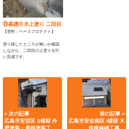
㉓基礎巾木上塗り 二回目
【塗料：ベースプロテクト】
塗り残したところが無いか確認
しながら、二回目の上塗りを行
い完成です。
« 次の記事
前の記事 »
広島市安芸区 S様邸 外
広島市安佐南区 I様邸 大
壁塗装・屋根塗装工
規模修繕工事…