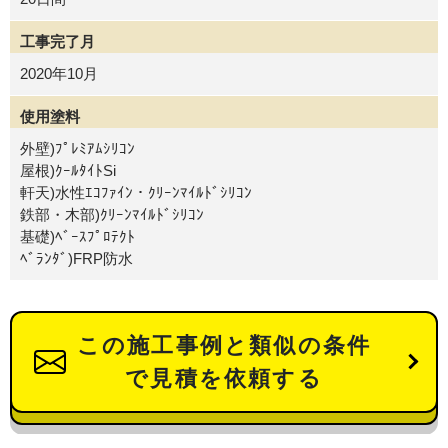
工事完了月
2020年10月
使用塗料
外壁)ﾌﾟﾚﾐｱﾑｼﾘｺﾝ
屋根)ｸｰﾙﾀｲﾄSi
軒天)水性ｴｺﾌｧｲﾝ・ｸﾘｰﾝﾏｲﾙﾄﾞｼﾘｺﾝ
鉄部・木部)ｸﾘｰﾝﾏｲﾙﾄﾞｼﾘｺﾝ
基礎)ﾍﾞｰｽﾌﾟﾛﾃｸﾄ
ﾍﾞﾗﾝﾀﾞ)FRP防水
この施工事例と類似の条件
で見積を依頼する