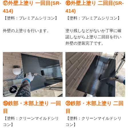
⑰外壁上塗り 一回目(SR-
⑱外壁上塗り 二回目(SR-
414)
414)
【塗料：プレミアムシリコン】
【塗料：プレミアムシリコン】
外壁の上塗りを行います。
塗り残しなどがないか丁寧に確
認しながら上塗り二回目を行い
外壁の塗装完了です。
⑲鉄部・木部上塗り 一回
⑳鉄部・木部上塗り 二回
目
目
【塗料：クリーンマイルドシリ
【塗料：クリーンマイルドシリ
コン】
コン】