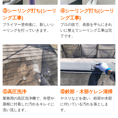
③シーリング打ち(シーリ
④シーリング打ち(シーリ
ング工事)
ング工事)
プライマー塗布後に、新しいシ
プロの技で、表面を平らにきれ
ーリングを打っていきます。
いに整えてシーリング工事は完
了です。
⑤高圧洗浄
⑥鉄部・木部ケレン清掃
業務用の高圧洗浄機で、外壁や
ヤスリなどを使い、鉄部や木部
屋根に付着した汚れをキレイに
に付いている汚れを落としま
洗い流します。
す。