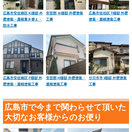
広島市安佐南区 K様邸 外
安芸郡 Ｗ様邸 外壁塗装
広島市佐伯区 T様邸 外壁
壁塗装・屋根葺き替え・
工事
塗装・屋根塗装工事
防水工事
広島市安佐南区 F様邸 外
安芸郡 H様邸 外壁塗装・
廿日市市 I様邸 外壁塗装
壁塗装・屋根塗装工事
屋根塗装工事
工事
広島市で今まで関わらせて頂いた
大切なお客様からのお便り