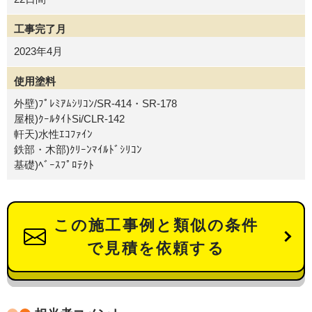
工事完了月
2023年4月
使用塗料
外壁)ﾌﾟﾚﾐｱﾑｼﾘｺﾝ/SR-414・SR-178
屋根)ｸｰﾙﾀｲﾄSi/CLR-142
軒天)水性ｴｺﾌｧｲﾝ
鉄部・木部)ｸﾘｰﾝﾏｲﾙﾄﾞｼﾘｺﾝ
基礎)ﾍﾞｰｽﾌﾟﾛﾃｸﾄ
この施工事例と類似の条件
で見積を依頼する