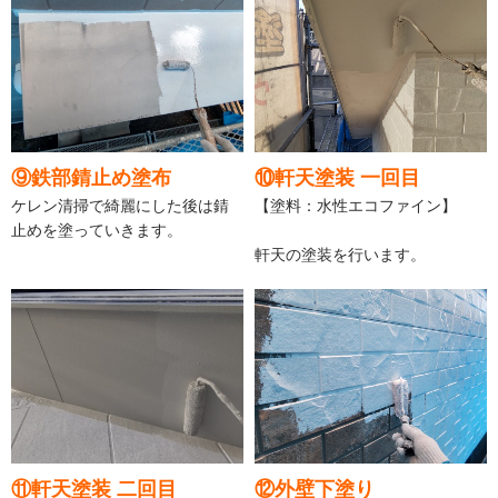
⑨鉄部錆止め塗布
⑩軒天塗装 一回目
ケレン清掃で綺麗にした後は錆
【塗料：水性エコファイン】
止めを塗っていきます。
軒天の塗装を行います。
⑪軒天塗装 二回目
⑫外壁下塗り