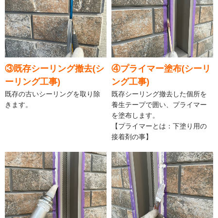
③既存シーリング撤去(シ
④プライマー塗布(シーリ
ーリング工事)
ング工事)
既存の古いシーリングを取り除
既存シーリング撤去した個所を
きます。
養生テープで囲い、プライマー
を塗布します。
【プライマーとは：下塗り用の
接着剤の事】