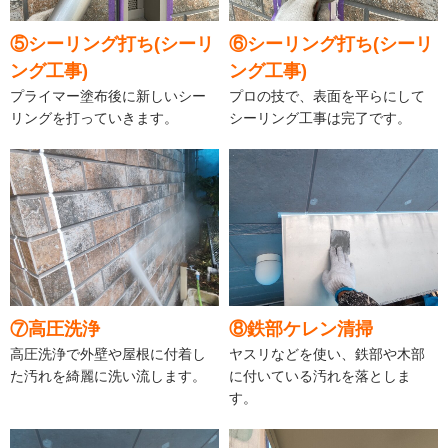
⑤シーリング打ち(シーリ
⑥シーリング打ち(シーリ
ング工事)
ング工事)
プライマー塗布後に新しいシー
プロの技で、表面を平らにして
リングを打っていきます。
シーリング工事は完了です。
⑦高圧洗浄
⑧鉄部ケレン清掃
高圧洗浄で外壁や屋根に付着し
ヤスリなどを使い、鉄部や木部
た汚れを綺麗に洗い流します。
に付いている汚れを落としま
す。