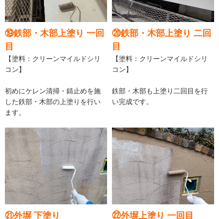
⑲鉄部・木部上塗り 一回
⑳鉄部・木部上塗り 二回
目
目
【塗料：クリーンマイルドシリ
【塗料：クリーンマイルドシリ
コン】
コン】
初めにケレン清掃・錆止めを施
鉄部・木部も上塗り二回目を行
した鉄部・木部の上塗りを行い
い完成です。
ます。
㉑外塀 下塗り
㉒外塀上塗り 一回目