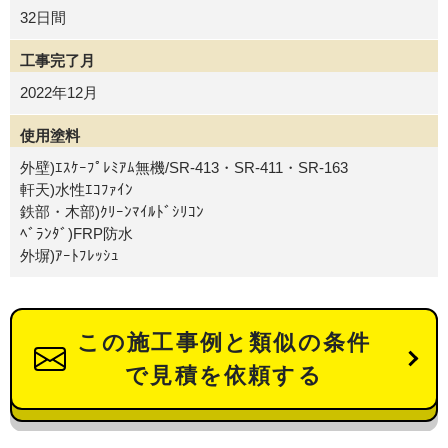
32日間
工事完了月
2022年12月
使用塗料
外壁)ｴｽｹｰﾌﾟﾚﾐｱﾑ無機/SR-413・SR-411・SR-163
軒天)水性ｴｺﾌｧｲﾝ
鉄部・木部)ｸﾘｰﾝﾏｲﾙﾄﾞｼﾘｺﾝ
ﾍﾞﾗﾝﾀﾞ)FRP防水
外塀)ｱｰﾄﾌﾚｯｼｭ
この施工事例と類似の条件
で見積を依頼する