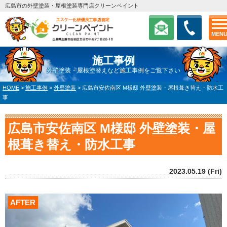
広島市の外壁塗装・屋根塗装専門店クリーンペイント
MEN
施工事例
外壁塗装・屋根塗替えなど施工事例をご覧下さい
HOME
>
施工事例
>
外壁塗装
>
広島市安佐南区 M様邸 外壁塗装・屋根葺き替え・防水工
事
広島市安佐南区 M様邸 外壁塗装・屋
根葺き替え・防水工事
2023.05.19 (Fri)
AFTER