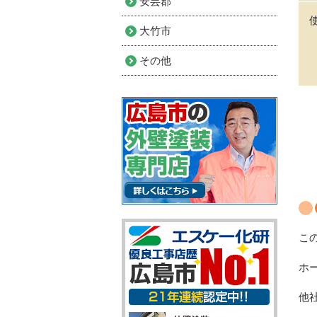
安芸郡
大竹市
その他
こ
ホ
他