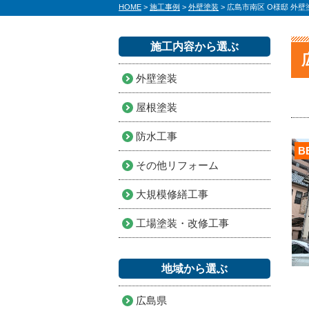
HOME
>
施工事例
>
外壁塗装
>
広島市南区 O様邸 外
施工内容から選ぶ
外壁塗装
屋根塗装
防水工事
B
その他リフォーム
大規模修繕工事
工場塗装・改修工事
地域から選ぶ
広島県