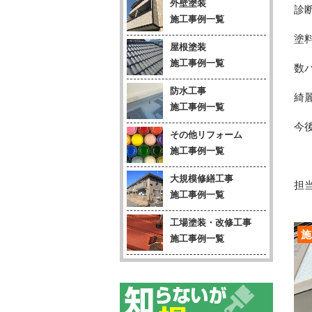
外壁塗装
診
施工事例一覧
塗
屋根塗装
施工事例一覧
数
防水工事
綺
施工事例一覧
今
その他リフォーム
施工事例一覧
大規模修繕工事
担当
施工事例一覧
工場塗装・改修工事
施
施工事例一覧