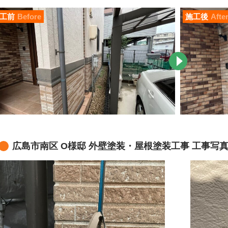
工前
Before
施工後
Afte
広島市南区 O様邸 外壁塗装・屋根塗装工事 工事写