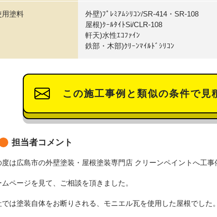
使用塗料
外壁)ﾌﾟﾚﾐｱﾑｼﾘｺﾝ/SR-414・SR-108
屋根)ｸｰﾙﾀｲﾄSi/CLR-108
軒天)水性ｴｺﾌｧｲﾝ
鉄部・木部)ｸﾘｰﾝﾏｲﾙﾄﾞｼﾘｺﾝ
この施工事例と類似の条件で見
担当者コメント
の度は広島市の外壁塗装・屋根塗装専門店 クリーンペイントへ工事
ームページを見て、ご相談を頂きました。
社では塗装自体をお断りされる、モニエル瓦を使用した屋根でした