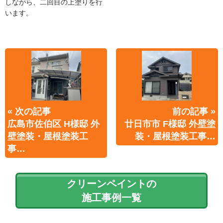
しながら、二回目の上塗りを行
います。
« 次の記事
前の記事 »
広島市佐伯区 H様邸 外
廿日市市 F様邸 外壁塗
壁塗装・屋根塗装工
装・屋根塗装工事…
事…
クリーンペイントの
施工事例一覧