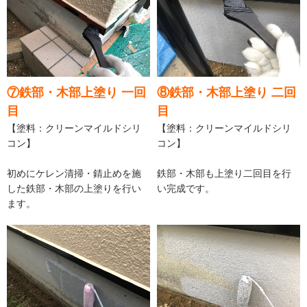
⑦鉄部・木部上塗り 一回
⑧鉄部・木部上塗り 二回
目
目
【塗料：クリーンマイルドシリ
【塗料：クリーンマイルドシリ
コン】
コン】
初めにケレン清掃・錆止めを施
鉄部・木部も上塗り二回目を行
した鉄部・木部の上塗りを行い
い完成です。
ます。