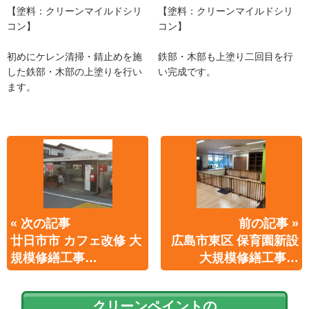
【塗料：クリーンマイルドシリ
【塗料：クリーンマイルドシリ
コン】
コン】
初めにケレン清掃・錆止めを施
鉄部・木部も上塗り二回目を行
した鉄部・木部の上塗りを行い
い完成です。
ます。
« 次の記事
前の記事 »
廿日市市 カフェ改修 大
広島市東区 保育園新設
規模修繕工事…
大規模修繕工事…
クリーンペイントの