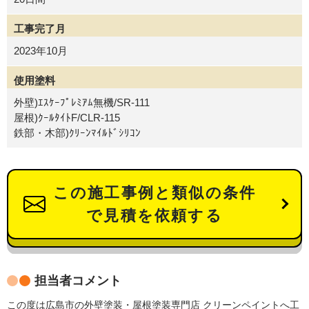
工事完了月
2023年10月
使用塗料
外壁)ｴｽｹｰﾌﾟﾚﾐｱﾑ無機/SR-111
屋根)ｸｰﾙﾀｲﾄF/CLR-115
鉄部・木部)ｸﾘｰﾝﾏｲﾙﾄﾞｼﾘｺﾝ
この施工事例と類似の条件
で見積を依頼する
担当者コメント
この度は広島市の外壁塗装・屋根塗装専門店 クリーンペイントへ工