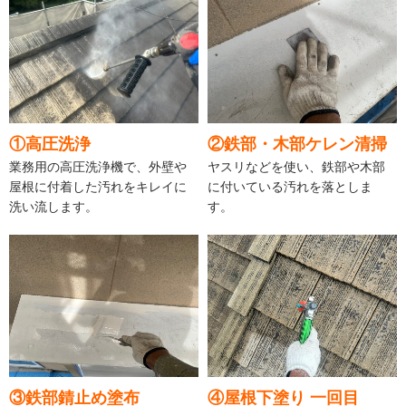
①高圧洗浄
②鉄部・木部ケレン清掃
業務用の高圧洗浄機で、外壁や
ヤスリなどを使い、鉄部や木部
屋根に付着した汚れをキレイに
に付いている汚れを落としま
洗い流します。
す。
③鉄部錆止め塗布
④屋根下塗り 一回目