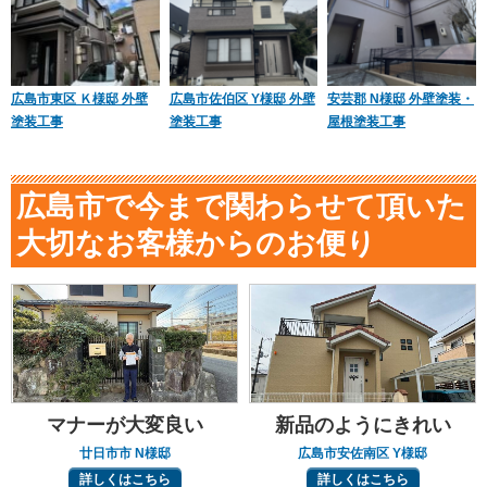
広島市東区 Ｋ様邸 外壁
広島市佐伯区 Y様邸 外壁
安芸郡 N様邸 外壁塗装・
塗装工事
塗装工事
屋根塗装工事
広島市で今まで関わらせて頂いた
大切なお客様からのお便り
マナーが大変良い
新品のようにきれい
廿日市市 N様邸
広島市安佐南区 Y様邸
詳しくはこちら
詳しくはこちら