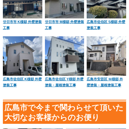
廿日市市 K様邸 外壁塗装
廿日市市 M様邸 外壁塗装
広島市佐伯区 S様邸 外壁
工事
工事
塗装工事
広島市佐伯区 K様邸 外壁
広島市佐伯区 Y様邸 外壁
広島市安芸区 Ｍ様邸 外
塗装工事
塗装・屋根塗装工事
壁塗装・屋根塗装工事
広島市で今まで関わらせて頂いた
大切なお客様からのお便り