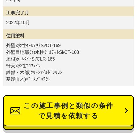
工事完了月
2022年10月
使用塗料
外壁)水性ｸｰﾙﾃｸﾄSi/CT-169
外壁目地部分)水性ｸｰﾙﾃｸﾄSi/CT-108
屋根)ｸｰﾙﾀｲﾄSi/CLR-165
軒天)水性ｴｺﾌｧｲﾝ
鉄部・木部)ｸﾘｰﾝﾏｲﾙﾄﾞｼﾘｺﾝ
基礎巾木)ﾍﾞｰｽﾌﾟﾛﾃｸﾄ
この施工事例と類似の条件
で見積を依頼する