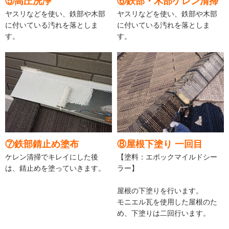
⑤高圧洗浄
⑥鉄部・木部ケレン清掃
ヤスリなどを使い、鉄部や木部
ヤスリなどを使い、鉄部や木部
に付いている汚れを落としま
に付いている汚れを落としま
す。
す。
⑦鉄部錆止め塗布
⑧屋根下塗り 一回目
ケレン清掃でキレイにした後
【塗料：エポックマイルドシー
は、錆止めを塗っていきます。
ラー】
屋根の下塗りを行います。
モニエル瓦を使用した屋根のた
め、下塗りは二回行います。