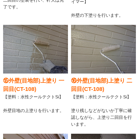
イマー】
了です。
外壁の下塗りを行います。
⑮外壁(目地部)上塗り 一
⑯外壁(目地部)上塗り 二
回目(CT-108)
回目(CT-108)
【塗料：水性クールテクトSi】
【塗料：水性クールテクトSi】
外壁目地の上塗りを行います。
塗り残しなどがないか丁寧に確
認しながら、上塗り二回目を行
います。