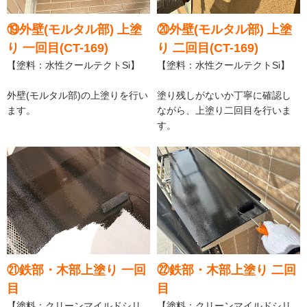
⑲外壁(モルタル部) 上塗
⑳外壁(モルタル部) 上塗
り 一回目(CT-169)
り 二回目(CT-169)
【塗料：水性クールテクトSi】
【塗料：水性クールテクトSi】
外壁(モルタル部)の上塗りを行い
塗り残しがないか丁寧に確認し
ます。
ながら、上塗り二回目を行いま
す。
㉑鉄部・木部上塗り 一回
㉒鉄部・木部上塗り 二回
目
目
【塗料：クリーンマイルドシリ
【塗料：クリーンマイルドシリ