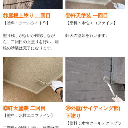
⑪屋根上塗り 二回目
⑫軒天塗装 一回目
【塗料：クールタイトSi】
【塗料：水性エコファイン】
塗り残しがないか確認しなが
軒天の塗装を行います。
ら、二回目の上塗りを行い、屋
根の塗装は完了になります。
⑬軒天塗装 二回目
⑭外壁(サイディング部)
【塗料：水性エコファイン】
下塗り
【塗料：水性クールテクトプラ
二回目の塗装を行い、軒天は完