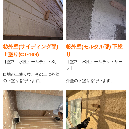
⑰外壁(サイディング部)
⑱外壁(モルタル部) 下塗
上塗り(CT-169)
り
【塗料：水性クールテクトSi】
【塗料：水性クールテクトサー
フ】
目地の上塗り後、その上に外壁
の上塗りを行います。
外壁の下塗りを行います。