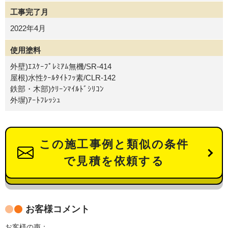
工事完了月
2022年4月
使用塗料
外壁)ｴｽｹｰﾌﾟﾚﾐｱﾑ無機/SR-414
屋根)水性ｸｰﾙﾀｲﾄﾌｯ素/CLR-142
鉄部・木部)ｸﾘｰﾝﾏｲﾙﾄﾞｼﾘｺﾝ
外塀)ｱｰﾄﾌﾚｯｼｭ
この施工事例と類似の条件
で見積を依頼する
お客様コメント
お客様の声：