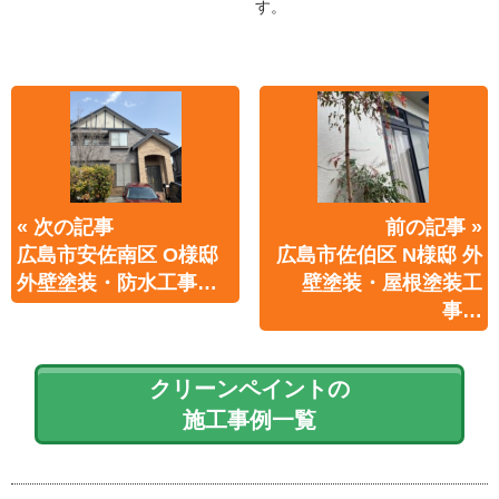
す。
« 次の記事
前の記事 »
広島市安佐南区 O様邸
広島市佐伯区 N様邸 外
外壁塗装・防水工事…
壁塗装・屋根塗装工
事…
クリーンペイントの
施工事例一覧