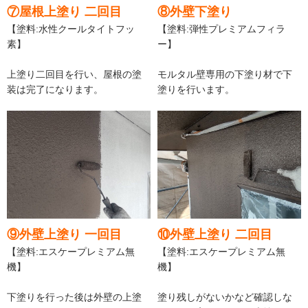
⑦屋根上塗り 二回目
⑧外壁下塗り
【塗料:水性クールタイトフッ
【塗料:弾性プレミアムフィラ
素】
ー】
上塗り二回目を行い、屋根の塗
モルタル壁専用の下塗り材で下
装は完了になります。
塗りを行います。
⑨外壁上塗り 一回目
⑩外壁上塗り 二回目
【塗料:エスケープレミアム無
【塗料:エスケープレミアム無
機】
機】
下塗りを行った後は外壁の上塗
塗り残しがないかなど確認しな