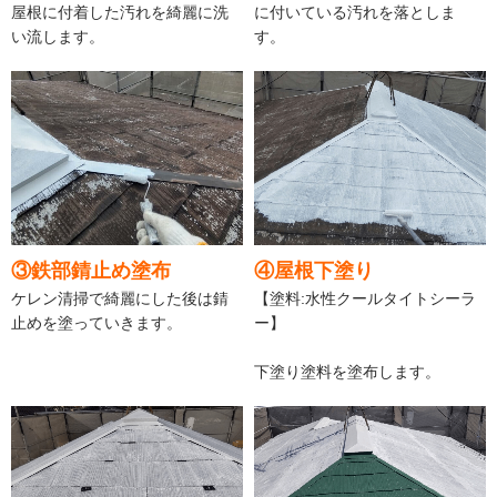
屋根に付着した汚れを綺麗に洗
に付いている汚れを落としま
い流します。
す。
③鉄部錆止め塗布
④屋根下塗り
ケレン清掃で綺麗にした後は錆
【塗料:水性クールタイトシーラ
止めを塗っていきます。
ー】
下塗り塗料を塗布します。