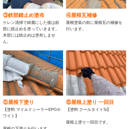
③鉄部錆止め塗布
④屋根瓦補修
ケレン清掃で綺麗にした後は鉄
屋根塗装の前に屋根瓦の補修を
部に錆止めを塗っていきます。
行います。
木部には錆止めは塗布しませ
ん。
⑤屋根下塗り
⑥屋根上塗り 一回目
【塗料:マイルドシーラーEPOホ
【塗料:クールタイトSi】
ワイト】
屋根上塗り一回目です。
屋根の下塗りを行います。