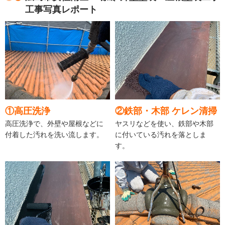
工事写真レポート
①高圧洗浄
②鉄部・木部 ケレン清掃
高圧洗浄で、外壁や屋根などに
ヤスリなどを使い、鉄部や木部
付着した汚れを洗い流します。
に付いている汚れを落としま
す。