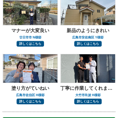
マナーが大変良い
新品のようにきれい
廿日市市 N様邸
広島市安佐南区 Y様邸
詳しくはこちら
詳しくはこちら
塗り方がていねい
丁寧に作業してくれました
広島市佐伯区 H様邸
大竹市玖波 H様邸
詳しくはこちら
詳しくはこちら