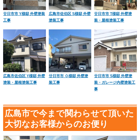
廿日市市 Y様邸 外壁塗装
広島市佐伯区 S様邸 外壁
廿日市市 T様邸 外壁塗
工事
塗装工事
装・屋根塗装工事
広島市佐伯区 Y様邸 外壁
廿日市市 Ｏ様邸 外壁塗
廿日市市 S様邸 外壁塗
塗装・屋根塗装工事
装工事
装・ガレージ内壁塗装工
事
広島市で今まで関わらせて頂いた
大切なお客様からのお便り