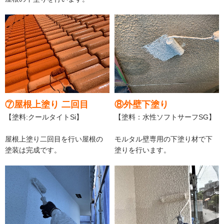
⑦屋根上塗り 二回目
⑧外壁下塗り
【塗料:クールタイトSi】
【塗料：水性ソフトサーフSG】
屋根上塗り二回目を行い屋根の
モルタル壁専用の下塗り材で下
塗装は完成です。
塗りを行います。