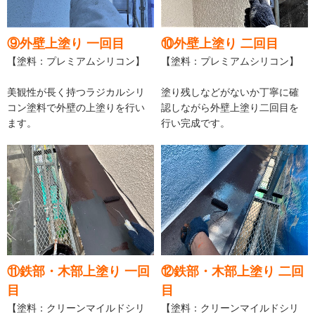
⑨外壁上塗り 一回目
⑩外壁上塗り 二回目
【塗料：プレミアムシリコン】
【塗料：プレミアムシリコン】
美観性が長く持つラジカルシリ
塗り残しなどがないか丁寧に確
コン塗料で外壁の上塗りを行い
認しながら外壁上塗り二回目を
ます。
行い完成です。
⑪鉄部・木部上塗り 一回
⑫鉄部・木部上塗り 二回
目
目
【塗料：クリーンマイルドシリ
【塗料：クリーンマイルドシリ