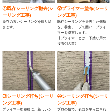
①既存シーリング撤去(シ
②プライマー塗布(シーリ
ーリング工事)
ング工事)
既存の古いシーリングを取り除
既存シーリングを撤去した個所
きます。
を、養生テープで囲い、プライ
マーを塗布します。
【プライマーとは：下塗り用の
接着剤の事】
③シーリング打ち(シーリ
④シーリング打ち(シーリ
ング工事)
ング工事)
プライマー塗布後に、新しいシ
プロの技で、表面を平らにきれ