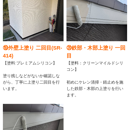
⑲外壁上塗り 二回目(SR-
⑳鉄部・木部上塗り 一回
414)
目
【塗料:プレミアムシリコン】
【塗料：クリーンマイルドシリ
コン】
塗り残しなどがないか確認しな
がら、丁寧に上塗り二回目を行
初めにケレン清掃・錆止めを施
います。
した鉄部・木部の上塗りを行い
ます。