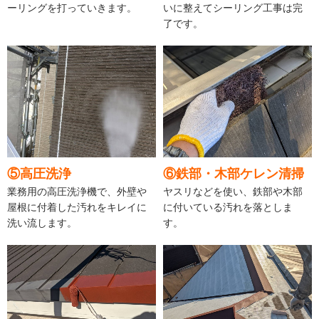
ーリングを打っていきます。
いに整えてシーリング工事は完
了です。
⑤高圧洗浄
⑥鉄部・木部ケレン清掃
業務用の高圧洗浄機で、外壁や
ヤスリなどを使い、鉄部や木部
屋根に付着した汚れをキレイに
に付いている汚れを落としま
洗い流します。
す。