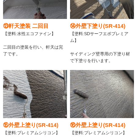
⑬軒天塗装 二回目
⑭外壁下塗り(SR-414)
【塗料:水性エコファイン】
【塗料:SDサーフエポプレミア
ム】
二回目の塗装を行い、軒天は完
了です。
サイディング壁専用の下塗り材
で下塗りを行います。
⑮外壁上塗り(SR-414)
⑯外壁上塗り(SR-414)
【塗料:プレミアムシリコン】
【塗料:プレミアムシリコン】