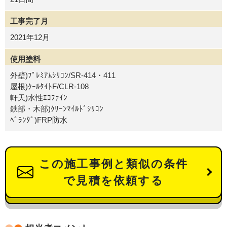
工事完了月
2021年12月
使用塗料
外壁)ﾌﾟﾚﾐｱﾑｼﾘｺﾝ/SR-414・411
屋根)ｸｰﾙﾀｲﾄF/CLR-108
軒天)水性ｴｺﾌｧｲﾝ
鉄部・木部)ｸﾘｰﾝﾏｲﾙﾄﾞｼﾘｺﾝ
ﾍﾞﾗﾝﾀﾞ)FRP防水
この施工事例と類似の条件
で見積を依頼する