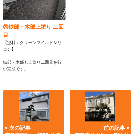
⑳鉄部・木部上塗り 二回
目
【塗料：クリーンマイルドシリ
コン】
鉄部・木部も上塗り二回目を行
い完成です。
« 次の記事
前の記事 »