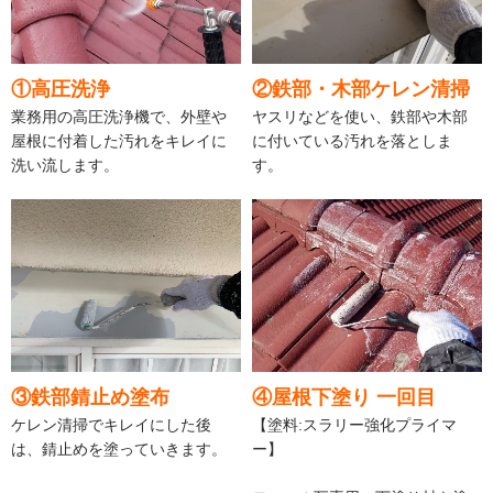
①高圧洗浄
②鉄部・木部ケレン清掃
業務用の高圧洗浄機で、外壁や
ヤスリなどを使い、鉄部や木部
屋根に付着した汚れをキレイに
に付いている汚れを落としま
洗い流します。
す。
③鉄部錆止め塗布
④屋根下塗り 一回目
ケレン清掃でキレイにした後
【塗料:スラリー強化プライマ
は、錆止めを塗っていきます。
ー】