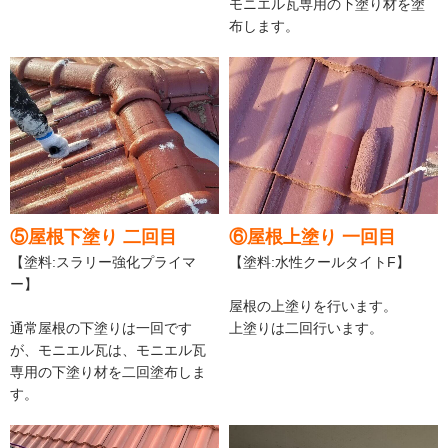
モニエル瓦専用の下塗り材を塗
布します。
⑤屋根下塗り 二回目
⑥屋根上塗り 一回目
【塗料:スラリー強化プライマ
【塗料:水性クールタイトF】
ー】
屋根の上塗りを行います。
通常屋根の下塗りは一回です
上塗りは二回行います。
が、モニエル瓦は、モニエル瓦
専用の下塗り材を二回塗布しま
す。