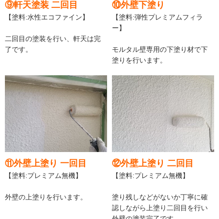
⑨軒天塗装 二回目
⑩外壁下塗り
【塗料:水性エコファイン】
【塗料:弾性プレミアムフィラ
ー】
二回目の塗装を行い、軒天は完
了です。
モルタル壁専用の下塗り材で下
塗りを行います。
⑪外壁上塗り 一回目
⑫外壁上塗り 二回目
【塗料:プレミアム無機】
【塗料:プレミアム無機】
外壁の上塗りを行います。
塗り残しなどがないか丁寧に確
認しながら上塗り二回目を行い
外壁の塗装完了です。