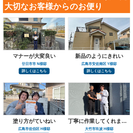
大切なお客様からのお便り
マナーが大変良い
新品のようにきれい
廿日市市 N様邸
広島市安佐南区 Y様邸
詳しくはこちら
詳しくはこちら
塗り方がていねい
丁寧に作業してくれました
広島市佐伯区 H様邸
大竹市玖波 H様邸