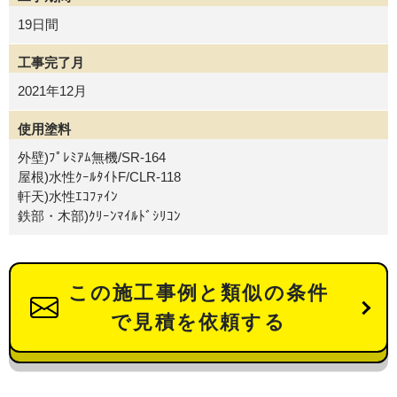
19日間
工事完了月
2021年12月
使用塗料
外壁)ﾌﾟﾚﾐｱﾑ無機/SR-164
屋根)水性ｸｰﾙﾀｲﾄF/CLR-118
軒天)水性ｴｺﾌｧｲﾝ
鉄部・木部)ｸﾘｰﾝﾏｲﾙﾄﾞｼﾘｺﾝ
この施工事例と類似の条件
で見積を依頼する