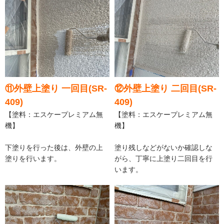
⑪外壁上塗り 一回目(SR-
⑫外壁上塗り 二回目(SR-
409)
409)
【塗料：エスケープレミアム無
【塗料：エスケープレミアム無
機】
機】
下塗りを行った後は、外壁の上
塗り残しなどがないか確認しな
塗りを行います。
がら、丁寧に上塗り二回目を行
います。