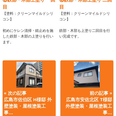
目
目
【塗料：クリーンマイルドシリ
【塗料：クリーンマイルドシリ
コン】
コン】
初めにケレン清掃・錆止めを施
鉄部・木部も上塗り二回目を行
した鉄部・木部の上塗りを行い
い完成です。
ます。
« 次の記事
前の記事 »
広島市佐伯区 H様邸 外
広島市安佐北区 T様邸
壁塗装・屋根塗装工
外壁塗装・屋根塗装工
事…
事…