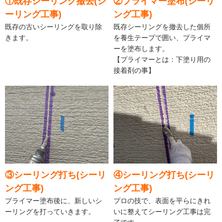
①既存シーリング撤去(シ
②プライマー塗布(シーリ
ーリング工事)
ング工事)
既存の古いシーリングを取り除
既存シーリングを撤去した個所
きます。
を養生テープで囲い、プライマ
ーを塗布します。
【プライマーとは：下塗り用の
接着剤の事】
③シーリング打ち(シーリ
④シーリング打ち(シーリ
ング工事)
ング工事)
プライマー塗布後に、新しいシ
プロの技で、表面を平らにきれ
ーリングを打っていきます。
いに整えてシーリング工事は完