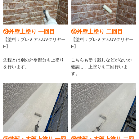
⑬外壁上塗り 一回目
⑭外壁上塗り 二回目
【塗料：プレミアムUVクリヤー
【塗料：プレミアムUVクリヤー
F】
F】
先程とは別の外壁部分も上塗り
こちらも塗り残しなどがないか
を行います。
確認し、上塗りを二回行いま
す。
⑮鉄部・木部上塗り 一回
⑯鉄部・木部上塗り 二回