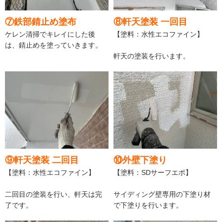
⑦鉄部錆止め塗布
⑧軒天塗装 一回目
ケレン清掃でキレイにした後
【塗料：水性エコファイン】
は、錆止めを塗っていきます。
軒天の塗装を行います。
⑨軒天塗装 二回目
⑩外壁下塗り
【塗料：水性エコファイン】
【塗料：SDサーフエポ】
二回目の塗装を行い、軒天は完
サイディング壁専用の下塗り材
了です。
で下塗りを行います。