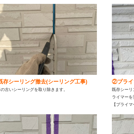
既存シーリング撤去(シーリング工事)
②プライ
存の古いシーリングを取り除きます。
既存シーリ
ライマーを
【プライマ