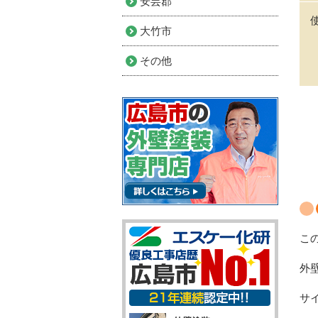
安芸郡
大竹市
その他
こ
外
サ