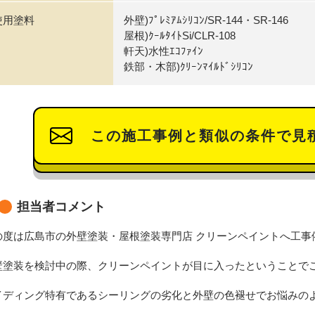
使用塗料
外壁)ﾌﾟﾚﾐｱﾑｼﾘｺﾝ/SR-144・SR-146
屋根)ｸｰﾙﾀｲﾄSi/CLR-108
軒天)水性ｴｺﾌｧｲﾝ
鉄部・木部)ｸﾘｰﾝﾏｲﾙﾄﾞｼﾘｺﾝ
この施工事例と類似の条件で見
担当者コメント
の度は広島市の外壁塗装・屋根塗装専門店 クリーンペイントへ工事
壁塗装を検討中の際、クリーンペイントが目に入ったということで
イディング特有であるシーリングの劣化と外壁の色褪せでお悩みの