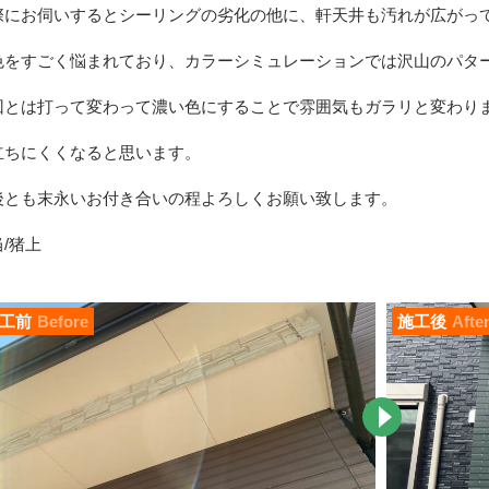
際にお伺いするとシーリングの劣化の他に、軒天井も汚れが広がっ
色をすごく悩まれており、カラーシミュレーションでは沢山のパタ
回とは打って変わって濃い色にすることで雰囲気もガラリと変わり
立ちにくくなると思います。
後とも末永いお付き合いの程よろしくお願い致します。
/猪上
工前
Before
施工後
Afte