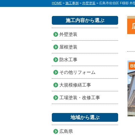
HOME
>
施工事例
>
外壁塗装
>
広島市佐伯区 F様邸 
施工内容から選ぶ
外壁塗装
屋根塗装
防水工事
B
その他リフォーム
大規模修繕工事
工場塗装・改修工事
地域から選ぶ
広島県