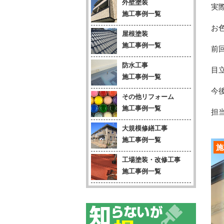
外壁塗装
実
施工事例一覧
お
屋根塗装
施工事例一覧
前
防水工事
目
施工事例一覧
今
その他リフォーム
施工事例一覧
担当
大規模修繕工事
施工事例一覧
施
工場塗装・改修工事
施工事例一覧