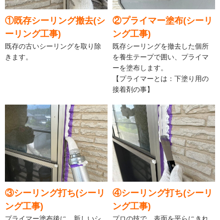
①既存シーリング撤去(シ
②プライマー塗布(シーリ
ーリング工事)
ング工事)
既存の古いシーリングを取り除
既存シーリングを撤去した個所
きます。
を養生テープで囲い、プライマ
ーを塗布します。
【プライマーとは：下塗り用の
接着剤の事】
③シーリング打ち(シーリ
④シーリング打ち(シーリ
ング工事)
ング工事)
プライマー塗布後に、新しいシ
プロの技で、表面を平らにきれ