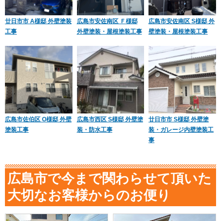
廿日市市 A様邸 外壁塗装
広島市安佐南区 Ｆ様邸
広島市安佐南区 S様邸 外
工事
外壁塗装・屋根塗装工事
壁塗装・屋根塗装工事
広島市佐伯区 O様邸 外壁
広島市西区 S様邸 外壁塗
廿日市市 S様邸 外壁塗
塗装工事
装・防水工事
装・ガレージ内壁塗装工
事
広島市で今まで関わらせて頂いた
大切なお客様からのお便り