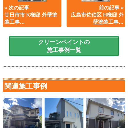
« 次の記事
前の記事 »
廿日市市 K様邸 外壁塗
広島市佐伯区 H様邸 外
装工事…
壁塗装工事…
クリーンペイントの
施工事例一覧
関連施工事例