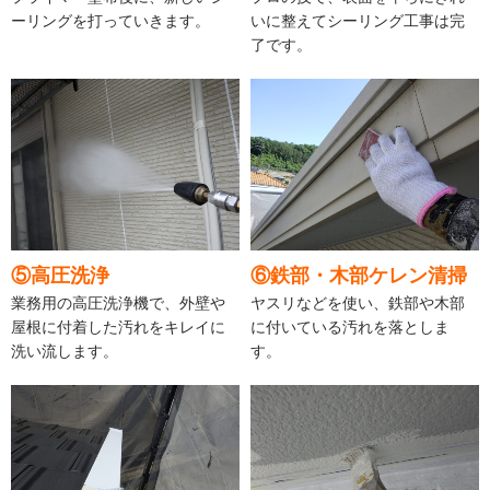
ーリングを打っていきます。
いに整えてシーリング工事は完
了です。
⑤高圧洗浄
⑥鉄部・木部ケレン清掃
業務用の高圧洗浄機で、外壁や
ヤスリなどを使い、鉄部や木部
屋根に付着した汚れをキレイに
に付いている汚れを落としま
洗い流します。
す。