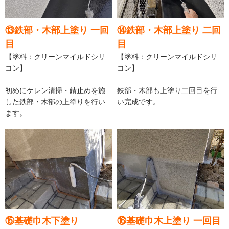
⑬鉄部・木部上塗り 一回
⑭鉄部・木部上塗り 二回
目
目
【塗料：クリーンマイルドシリ
【塗料：クリーンマイルドシリ
コン】
コン】
初めにケレン清掃・錆止めを施
鉄部・木部も上塗り二回目を行
した鉄部・木部の上塗りを行い
い完成です。
ます。
⑮基礎巾木下塗り
⑯基礎巾木上塗り 一回目