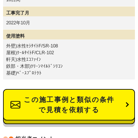
工事完了月
2022年10月
使用塗料
外壁)水性ｾﾗﾀｲﾄF/SR-108
屋根)ｸｰﾙﾀｲﾄF/CLR-102
軒天)水性ｴｺﾌｧｲﾝ
鉄部・木部)ｸﾘｰﾝﾏｲﾙﾄﾞｼﾘｺﾝ
基礎)ﾍﾞｰｽﾌﾟﾛﾃｸﾄ
この施工事例と類似の条件
で見積を依頼する