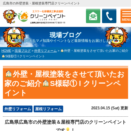
広島市の外壁塗装・屋根塗装専門店クリーンペイント
MEN
現場ブログ
塗装に関するマメ知識やイベントなど最新情報をお届けします！
HOME
>
現場ブログ
>
外壁リフォーム
>
外壁・屋根塗装をさせて頂いたお家のご紹介
S様邸① l クリーンペイント
外壁・屋根塗装をさせて頂いたお
家のご紹介
S様邸① l クリーンペ
イント
2023.04.15 (Sat) 更新
外壁リフォーム
屋根リフォーム
広島県広島市の外壁塗装＆屋根専門店のクリーンペイント
です
！