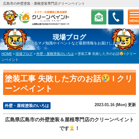
広島市の外壁塗装・屋根塗装専門店クリーンペイント
MEN
現場ブログ
塗装に関するマメ知識やイベントなど最新情報をお届けします！
HOME
>
現場ブログ
>
外壁・屋根塗装のいろは
>
塗装工事 失敗した方のお話
l クリー
ンペイント
塗装工事 失敗した方のお話
l クリ
ーンペイント
2023.01.16 (Mon) 更新
外壁・屋根塗装のいろは
広島県広島市の外壁塗装＆屋根専門店のクリーンペイント
です
！