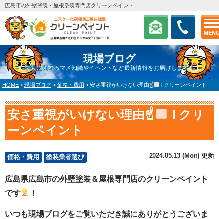
広島市の外壁塗装・屋根塗装専門店クリーンペイント
MEN
現場ブログ
塗装に関するマメ知識やイベントなど最新情報をお届けします！
HOME
>
現場ブログ
>
価格・費用
>
安さ重視がいけない理由☝
l クリーンペイント
安さ重視がいけない理由☝
l クリ
ーンペイント
2024.05.13 (Mon) 更新
価格・費用
塗装業者選び
広島県広島市の外壁塗装＆屋根専門店のクリーンペイント
です
！
いつも現場ブログをご覧いただき誠にありがとうございま