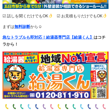
☑ 話しを聞くだけでもOK
☑ お見積もりだけでもOK
まずは
無料診断
から☺
急なトラブルも即対応！
給湯器専門店【給湯くん】
はコチ
ラから！