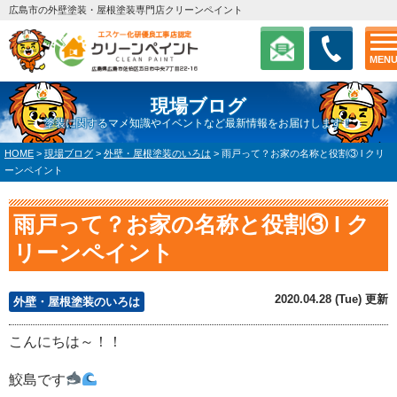
広島市の外壁塗装・屋根塗装専門店クリーンペイント
MEN
現場ブログ
塗装に関するマメ知識やイベントなど最新情報をお届けします！
HOME
>
現場ブログ
>
外壁・屋根塗装のいろは
>
雨戸って？お家の名称と役割③ l クリ
ーンペイント
雨戸って？お家の名称と役割③ l ク
リーンペイント
2020.04.28 (Tue) 更新
外壁・屋根塗装のいろは
こんにちは～！！
鮫島です