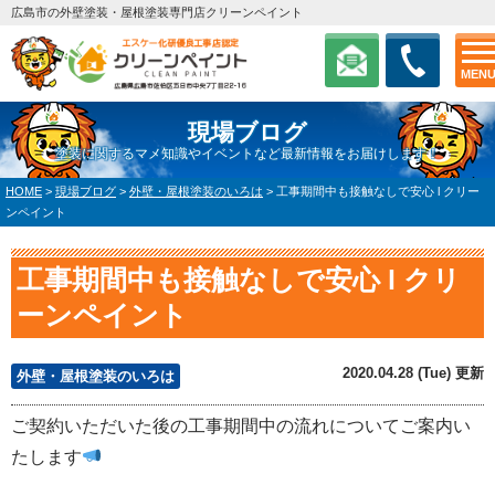
広島市の外壁塗装・屋根塗装専門店クリーンペイント
MEN
現場ブログ
塗装に関するマメ知識やイベントなど最新情報をお届けします！
HOME
>
現場ブログ
>
外壁・屋根塗装のいろは
>
工事期間中も接触なしで安心 l クリー
ンペイント
工事期間中も接触なしで安心 l クリ
ーンペイント
2020.04.28 (Tue) 更新
外壁・屋根塗装のいろは
ご契約いただいた後の工事期間中の流れについてご案内い
たします