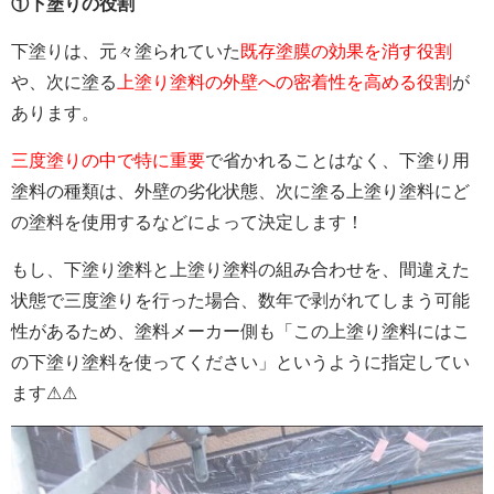
①下塗りの役割
下塗りは、元々塗られていた
既存塗膜の効果を消す役割
や、次に塗る
上塗り塗料の外壁への密着性を高める役割
が
あります。
三度塗りの中で特に重要
で省かれることはなく、下塗り用
塗料の種類は、外壁の劣化状態、次に塗る上塗り塗料にど
の塗料を使用するなどによって決定します！
もし、下塗り塗料と上塗り塗料の組み合わせを、間違えた
状態で三度塗りを行った場合、数年で剥がれてしまう可能
性があるため、塗料メーカー側も「この上塗り塗料にはこ
の下塗り塗料を使ってください」というように指定してい
ます⚠⚠