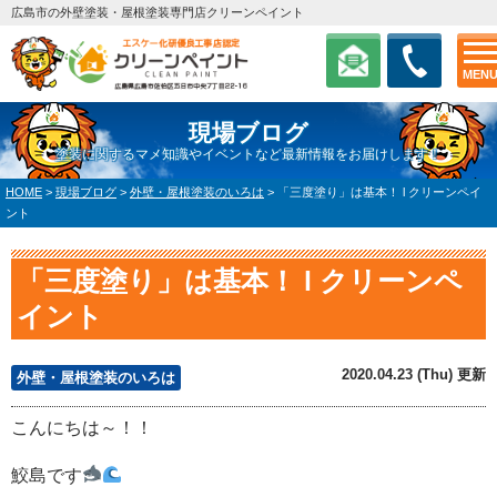
広島市の外壁塗装・屋根塗装専門店クリーンペイント
MEN
現場ブログ
塗装に関するマメ知識やイベントなど最新情報をお届けします！
HOME
>
現場ブログ
>
外壁・屋根塗装のいろは
>
「三度塗り」は基本！ l クリーンペイ
ント
「三度塗り」は基本！ l クリーンペ
イント
2020.04.23 (Thu) 更新
外壁・屋根塗装のいろは
こんにちは～！！
鮫島です