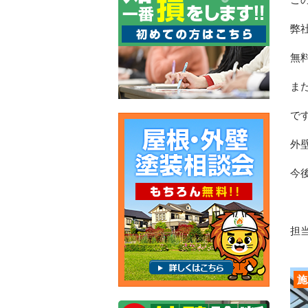
弊
無
ま
で
外
今
担当
施