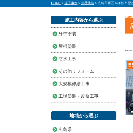
HOME
>
施工事例
>
外壁塗装
>
広島市西区 N様邸 外
施工内容から選ぶ
外壁塗装
屋根塗装
防水工事
B
その他リフォーム
大規模修繕工事
工場塗装・改修工事
地域から選ぶ
広島県