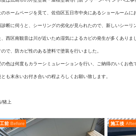
社のホームページを見て、佐伯区五日市中央にあるショールームに
料診断に伺うと、シーリングの劣化が見られたので、新しいシーリ
た、西区南観音は川が近いため湿気によるカビの発生が多くありま
すので、防カビ性のある塗料で塗装を行いました。
壁の色は何度もカラーシミュレーションを行い、ご納得のいくお色
後とも末永いお付き合いの程よろしくお願い致します。
/猪上
工前
Before
施工後
Afte