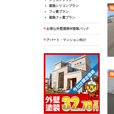
遮熱シリコンプラン
施
フッ素プラン
遮熱フッ素プラン
お得な外壁屋根W塗装パック
アパート・マンション向け
施