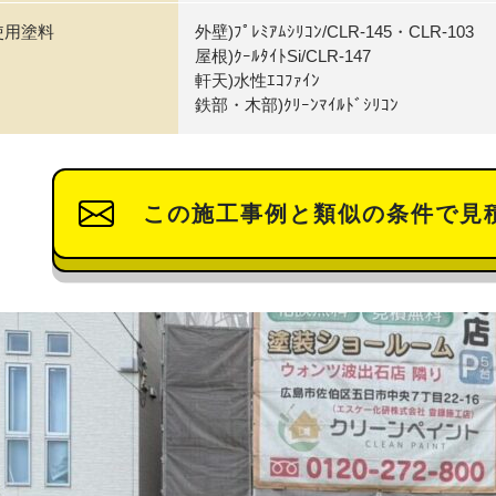
使用塗料
外壁)ﾌﾟﾚﾐｱﾑｼﾘｺﾝ/CLR-145・CLR-103
屋根)ｸｰﾙﾀｲﾄSi/CLR-147
軒天)水性ｴｺﾌｧｲﾝ
鉄部・木部)ｸﾘｰﾝﾏｲﾙﾄﾞｼﾘｺﾝ
この施工事例と類似の条件で見