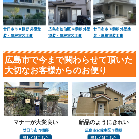
廿日市市 K様邸 外壁塗
広島市佐伯区 K様邸 外壁
廿日市市 T様邸 外壁塗
装・屋根塗装工事
塗装・屋根塗装工事
装・屋根塗装工事
広島市で今まで関わらせて頂いた
大切なお客様からのお便り
マナーが大変良い
新品のようにきれい
廿日市市 N様邸
広島市安佐南区 Y様邸
詳しくはこちら
詳しくはこちら