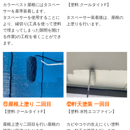
カラーベスト屋根にはタスペー
【塗料:クールタイトF】
サーを基準装着します。
タスペーサーを使用することに
タスペーサー装着後は、屋根の
より、縁切り(工具を使って塗料
上塗りを行います。
で埋まってしまった隙間を開け
る作業)の工程を省くことができ
ます。
⑪屋根上塗り 二回目
⑫軒天塗装 一回目
【塗料:クールタイトF】
【塗料:水性エコファイン】
屋根上塗り二回目を行い屋根の
カビやコケの生えにくい塗料