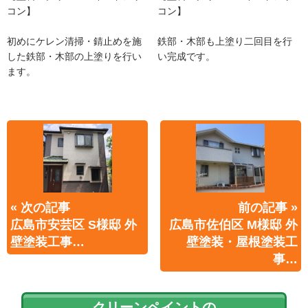
コン】
コン】
初めにケレン清掃・錆止めを施
鉄部・木部も上塗り二回目を行
した鉄部・木部の上塗りを行い
い完成です。
ます。
« 次の記事
前の記事 »
広島市安芸区 S様邸 外
広島市佐伯区 M様邸 外
壁塗装工事…
壁塗装・屋根塗装工
事…
クリーンペイントの