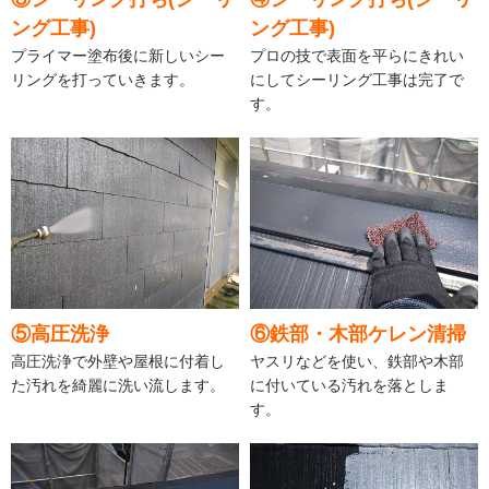
ング工事)
ング工事)
プライマー塗布後に新しいシー
プロの技で表面を平らにきれい
リングを打っていきます。
にしてシーリング工事は完了で
す。
⑤高圧洗浄
⑥鉄部・木部ケレン清掃
高圧洗浄で外壁や屋根に付着し
ヤスリなどを使い、鉄部や木部
た汚れを綺麗に洗い流します。
に付いている汚れを落としま
す。