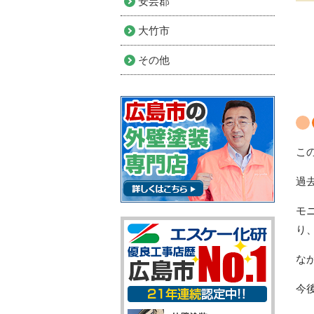
安芸郡
大竹市
その他
こ
過
モ
り
な
今