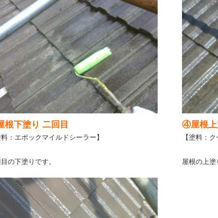
屋根下塗り 二回目
④屋根上
塗料：エポックマイルドシーラー】
【塗料：ク
回目の下塗りです。
屋根の上塗