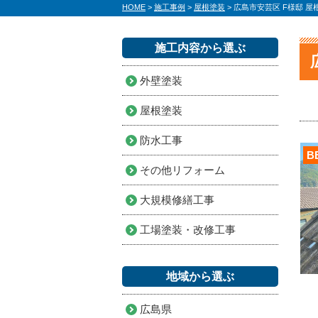
HOME
>
施工事例
>
屋根塗装
>
広島市安芸区 F様邸 屋
施工内容から選ぶ
外壁塗装
屋根塗装
防水工事
B
その他リフォーム
大規模修繕工事
工場塗装・改修工事
地域から選ぶ
広島県