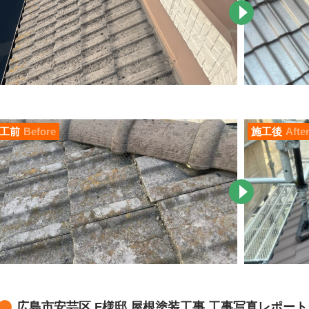
工前
Before
施工後
Afte
広島市安芸区 F様邸 屋根塗装工事 工事写真レポート