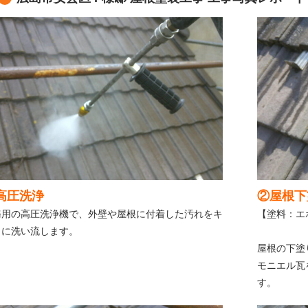
高圧洗浄
②屋根下
務用の高圧洗浄機で、外壁や屋根に付着した汚れをキ
【塗料：エ
イに洗い流します。
屋根の下塗
モニエル瓦
す。