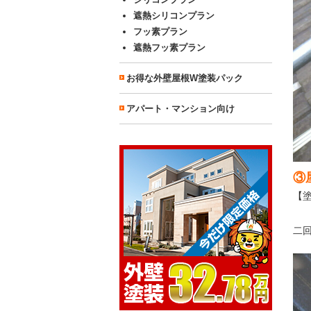
遮熱シリコンプラン
フッ素プラン
遮熱フッ素プラン
お得な外壁屋根W塗装パック
アパート・マンション向け
③
【
二