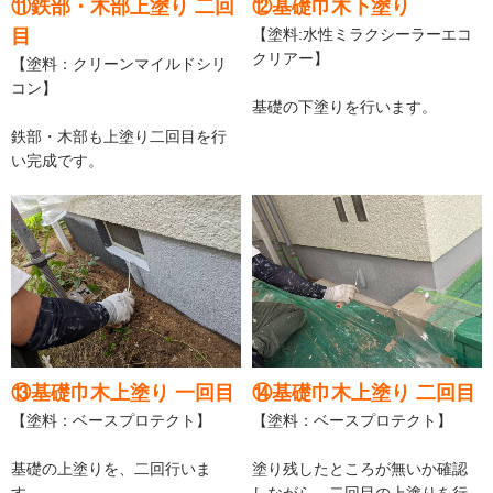
⑪鉄部・木部上塗り 二回
⑫基礎巾木下塗り
目
【塗料:水性ミラクシーラーエコ
クリアー】
【塗料：クリーンマイルドシリ
コン】
基礎の下塗りを行います。
鉄部・木部も上塗り二回目を行
い完成です。
⑬基礎巾木上塗り 一回目
⑭基礎巾木上塗り 二回目
【塗料：ベースプロテクト】
【塗料：ベースプロテクト】
基礎の上塗りを、二回行いま
塗り残したところが無いか確認
す。
しながら、二回目の上塗りを行