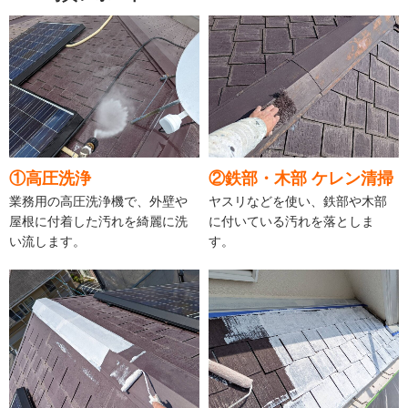
①高圧洗浄
②鉄部・木部 ケレン清掃
業務用の高圧洗浄機で、外壁や
ヤスリなどを使い、鉄部や木部
屋根に付着した汚れを綺麗に洗
に付いている汚れを落としま
い流します。
す。