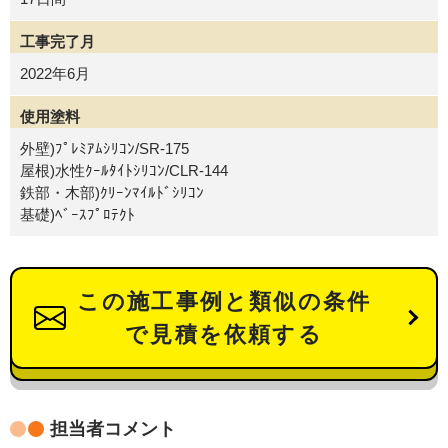
工事完了月
2022年6月
使用塗料
外壁)ﾌﾟﾚﾐｱﾑｼﾘｺﾝ/SR-175
屋根)水性ｸｰﾙﾀｲﾄｼﾘｺﾝ/CLR-144
鉄部・木部)ｸﾘｰﾝﾏｲﾙﾄﾞｼﾘｺﾝ
基礎)ﾍﾞｰｽﾌﾟﾛﾃｸﾄ
この施工事例と類似の条件
で見積を依頼する
担当者コメント