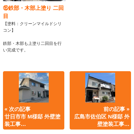
⑮鉄部・木部上塗り 二回
目
【塗料：クリーンマイルドシリ
コン】
鉄部・木部も上塗り二回目を行
い完成です。
« 次の記事
前の記事 »
廿日市市 M様邸 外壁塗
広島市佐伯区 N様邸 外
装工事…
壁塗装工事…