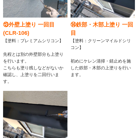
⑬外壁上塗り 一回目
⑭鉄部・木部上塗り 一回
(CLR-106)
目
【塗料：プレミアムシリコン】
【塗料：クリーンマイルドシリ
コン】
先程とは別の外壁部分も上塗り
を行います。
初めにケレン清掃・錆止めを施
こちらも塗り残しなどがないか
した鉄部・木部の上塗りを行い
確認し、上塗りを二回行いま
ます。
す。