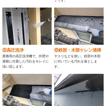
了です。
⑤高圧洗浄
⑥鉄部・木部ケレン清掃
業務用の高圧洗浄機で、外壁や
ヤスリなどを使い、鉄部や木部
屋根に付着した汚れをキレイに
に付いている汚れを落としま
洗い流します。
す。