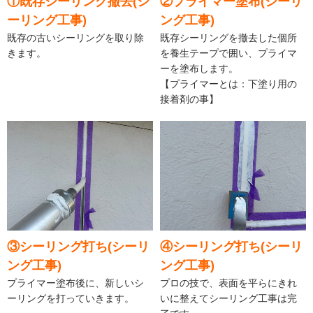
①既存シーリング撤去(シ
②プライマー塗布(シーリ
ーリング工事)
ング工事)
既存の古いシーリングを取り除
既存シーリングを撤去した個所
きます。
を養生テープで囲い、プライマ
ーを塗布します。
【プライマーとは：下塗り用の
接着剤の事】
③シーリング打ち(シーリ
④シーリング打ち(シーリ
ング工事)
ング工事)
プライマー塗布後に、新しいシ
プロの技で、表面を平らにきれ
ーリングを打っていきます。
いに整えてシーリング工事は完