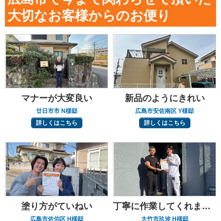
大切なお客様からのお便り
マナーが大変良い
新品のようにきれい
廿日市市 N様邸
広島市安佐南区 Y様邸
詳しくはこちら
詳しくはこちら
塗り方がていねい
丁寧に作業してくれました
広島市佐伯区 H様邸
大竹市玖波 H様邸