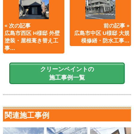
« 次の記事
前の記事 »
広島市西区 H様邸 外壁
広島市中区 U様邸 大規
塗装・屋根葺き替え工
模修繕・防水工事…
事…
クリーンペイントの
施工事例一覧
関連施工事例