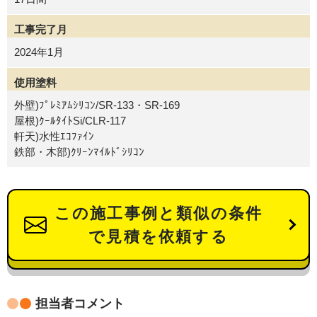
工事完了月
2024年1月
使用塗料
外壁)ﾌﾟﾚﾐｱﾑｼﾘｺﾝ/SR-133・SR-169
屋根)ｸｰﾙﾀｲﾄSi/CLR-117
軒天)水性ｴｺﾌｧｲﾝ
鉄部・木部)ｸﾘｰﾝﾏｲﾙﾄﾞｼﾘｺﾝ
この施工事例と類似の条件
で見積を依頼する
担当者コメント