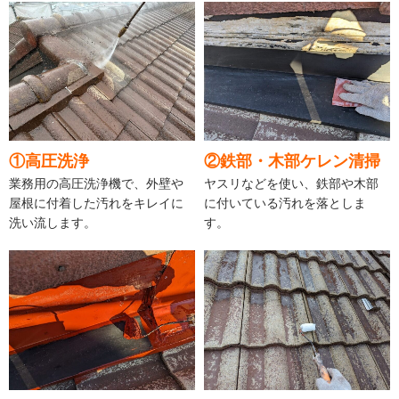
①高圧洗浄
②鉄部・木部ケレン清掃
業務用の高圧洗浄機で、外壁や
ヤスリなどを使い、鉄部や木部
屋根に付着した汚れをキレイに
に付いている汚れを落としま
洗い流します。
す。