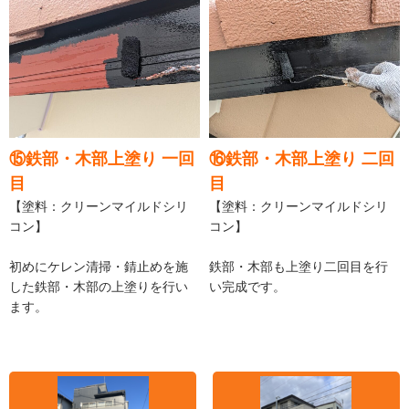
⑮鉄部・木部上塗り 一回
⑯鉄部・木部上塗り 二回
目
目
【塗料：クリーンマイルドシリ
【塗料：クリーンマイルドシリ
コン】
コン】
初めにケレン清掃・錆止めを施
鉄部・木部も上塗り二回目を行
した鉄部・木部の上塗りを行い
い完成です。
ます。