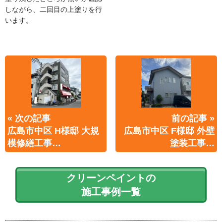
しながら、二回目の上塗りを行
います。
« 次の記事
前の記事 »
広島市中区 H様邸 大規
広島市中区 F様邸 外壁
模修繕工事…
塗装工事…
クリーンペイントの
施工事例一覧