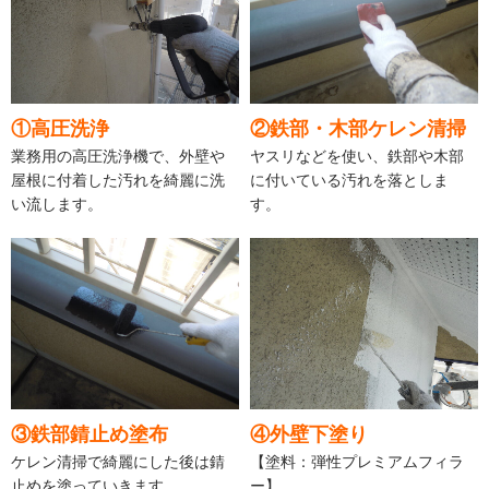
①高圧洗浄
②鉄部・木部ケレン清掃
業務用の高圧洗浄機で、外壁や
ヤスリなどを使い、鉄部や木部
屋根に付着した汚れを綺麗に洗
に付いている汚れを落としま
い流します。
す。
③鉄部錆止め塗布
④外壁下塗り
ケレン清掃で綺麗にした後は錆
【塗料：弾性プレミアムフィラ
止めを塗っていきます。
ー】