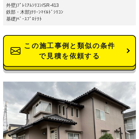
外壁)ﾌﾟﾚﾐｱﾑｼﾘｺﾝ/SR-413
鉄部・木部)ｸﾘｰﾝﾏｲﾙﾄﾞｼﾘｺﾝ
基礎)ﾍﾞｰｽﾌﾟﾛﾃｸﾄ
この施工事例と類似の条件
で見積を依頼する