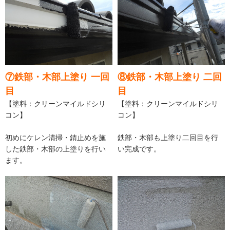
⑦鉄部・木部上塗り 一回
⑧鉄部・木部上塗り 二回
目
目
【塗料：クリーンマイルドシリ
【塗料：クリーンマイルドシリ
コン】
コン】
初めにケレン清掃・錆止めを施
鉄部・木部も上塗り二回目を行
した鉄部・木部の上塗りを行い
い完成です。
ます。