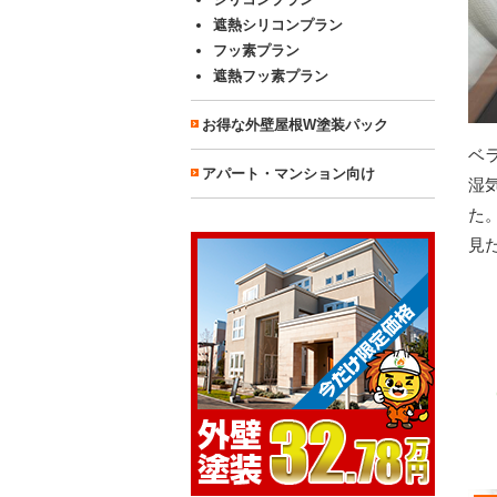
遮熱シリコンプラン
フッ素プラン
遮熱フッ素プラン
お得な外壁屋根W塗装パック
ベ
アパート・マンション向け
湿
た
見