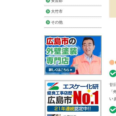
安芸郡
大竹市
その他
廿
「
い