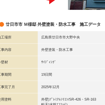
廿日市市 Ｍ様邸 外壁塗装・防水工事 施工データ
施工場所
広島県廿日市市大野中央
工事内容
外壁塗装・防水工事
外壁材
ｻｲﾃﾞｨﾝｸﾞ
工事期間
19日間
工事完了月
2025年12月
使用塗料
外壁)ﾌﾟﾚﾐｱﾑｼﾘｺﾝ/SR-426・SR-163
軒天)水性ｴｺﾌｧｲﾝ