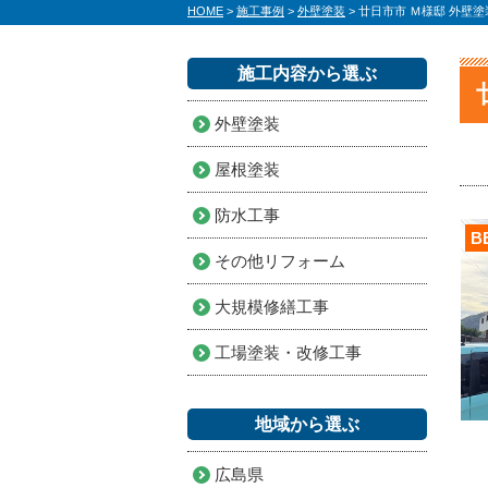
HOME
>
施工事例
>
外壁塗装
>
廿日市市 Ｍ様邸 外壁
施工内容から選ぶ
外壁塗装
屋根塗装
防水工事
B
その他リフォーム
大規模修繕工事
工場塗装・改修工事
地域から選ぶ
広島県