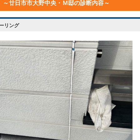
～廿日市市大野中央・Ｍ邸の診断内容～
ーリング