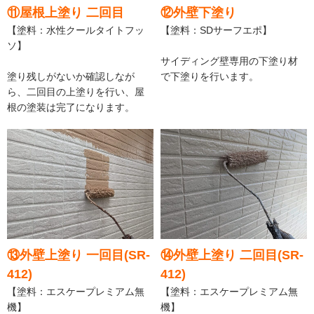
⑪屋根上塗り 二回目
⑫外壁下塗り
【塗料：水性クールタイトフッ
【塗料：SDサーフエポ】
ソ】
サイディング壁専用の下塗り材
塗り残しがないか確認しなが
で下塗りを行います。
ら、二回目の上塗りを行い、屋
根の塗装は完了になります。
⑬外壁上塗り 一回目(SR-
⑭外壁上塗り 二回目(SR-
412)
412)
【塗料：エスケープレミアム無
【塗料：エスケープレミアム無
機】
機】