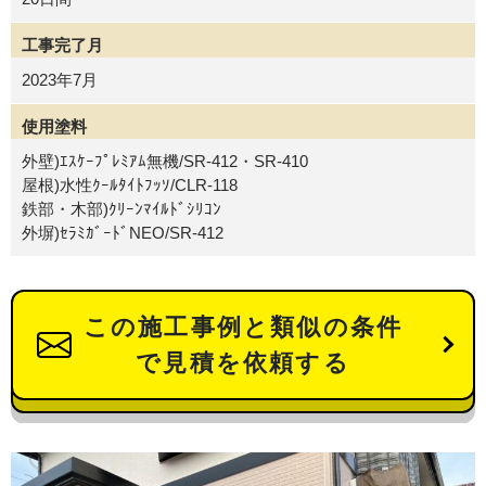
工事完了月
2023年7月
使用塗料
外壁)ｴｽｹｰﾌﾟﾚﾐｱﾑ無機/SR-412・SR-410
屋根)水性ｸｰﾙﾀｲﾄﾌｯｿ/CLR-118
鉄部・木部)ｸﾘｰﾝﾏｲﾙﾄﾞｼﾘｺﾝ
外塀)ｾﾗﾐｶﾞｰﾄﾞNEO/SR-412
この施工事例と類似の条件
で見積を依頼する