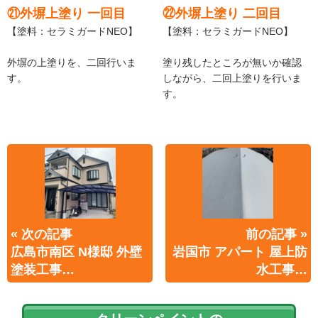
㉑外塀上塗り 一回目
㉒外塀上塗り 二回目
【塗料：セラミガードNEO】
【塗料：セラミガードNEO】
外塀の上塗りを、二回行いま
塗り残したところが無いか確認
す。
しながら、二回上塗りを行いま
す。
« 次の記事
前の記事 »
広島市南区 N様邸 外壁
岩国市 アパート 屋上防
塗装工事…
水工事…