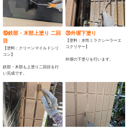
⑲鉄部・木部上塗り 二回
⑳外塀下塗り
目
【塗料：水性ミラクシーラーエ
コクリヤー】
【塗料：クリーンマイルドシリ
コン】
外塀の下塗りを行います。
鉄部・木部も上塗り二回目を行
い完成です。