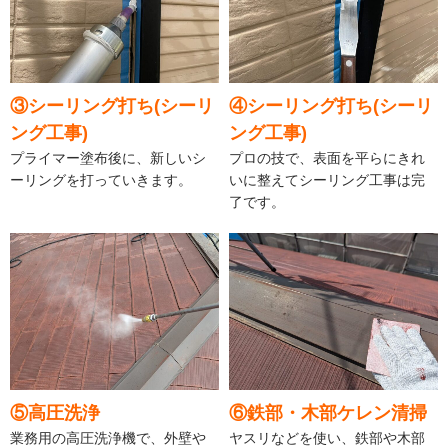
③シーリング打ち(シーリ
④シーリング打ち(シーリ
ング工事)
ング工事)
プライマー塗布後に、新しいシ
プロの技で、表面を平らにきれ
ーリングを打っていきます。
いに整えてシーリング工事は完
了です。
⑤高圧洗浄
⑥鉄部・木部ケレン清掃
業務用の高圧洗浄機で、外壁や
ヤスリなどを使い、鉄部や木部