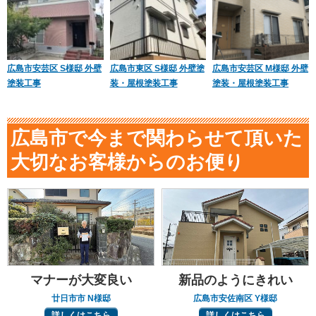
広島市安芸区 S様邸 外壁
広島市東区 S様邸 外壁塗
広島市安芸区 M様邸 外壁
塗装工事
装・屋根塗装工事
塗装・屋根塗装工事
広島市で今まで関わらせて頂いた
大切なお客様からのお便り
マナーが大変良い
新品のようにきれい
廿日市市 N様邸
広島市安佐南区 Y様邸
詳しくはこちら
詳しくはこちら