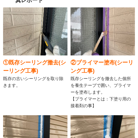
真レポート
①既存シーリング撤去(シ
②プライマー塗布(シーリ
ーリング工事)
ング工事)
既存の古いシーリングを取り除
既存シーリングを撤去した個所
きます。
を養生テープで囲い、プライマ
ーを塗布します。
【プライマーとは：下塗り用の
接着剤の事】