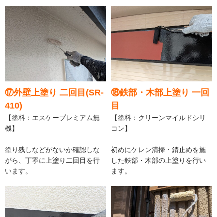
⑰外壁上塗り 二回目(SR-
⑱鉄部・木部上塗り 一回
410)
目
【塗料：エスケープレミアム無
【塗料：クリーンマイルドシリ
機】
コン】
塗り残しなどがないか確認しな
初めにケレン清掃・錆止めを施
がら、丁寧に上塗り二回目を行
した鉄部・木部の上塗りを行い
います。
ます。