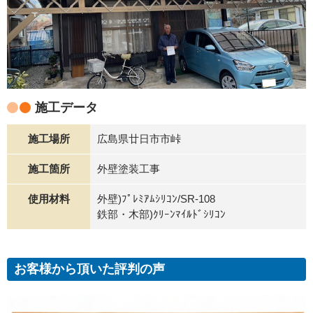
施工データ
施工場所
広島県廿日市市峠
施工箇所
外壁塗装工事
使用材料
外壁)ﾌﾟﾚﾐｱﾑｼﾘｺﾝ/SR-108
鉄部・木部)ｸﾘｰﾝﾏｲﾙﾄﾞｼﾘｺﾝ
お客様から頂いた評判の声