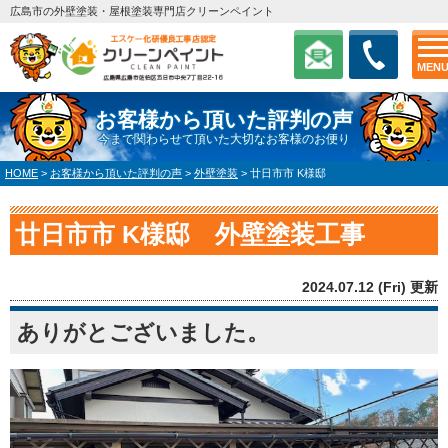
広島市の外壁塗装・屋根塗装専門店クリーンペイント
MEN
お客様から頂いた評判の声
今まで関わらせて頂いた大切なお客様のお便り
HOME
>
お客様から頂いた評判の声
>
外壁塗装
>
廿日市市 K様邸
廿日市市 K様邸 外壁塗装工事
2024.07.12 (Fri) 更新
ありがとございました。